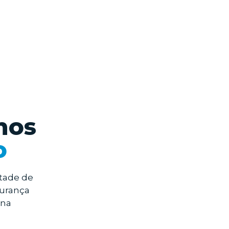
nos
o
tade de
gurança
 na