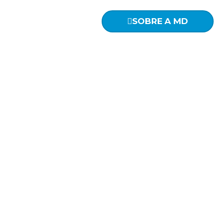
SOBRE A MD
A exemplo do 
treinamento e
e gara
Na MD Ensino 
as div