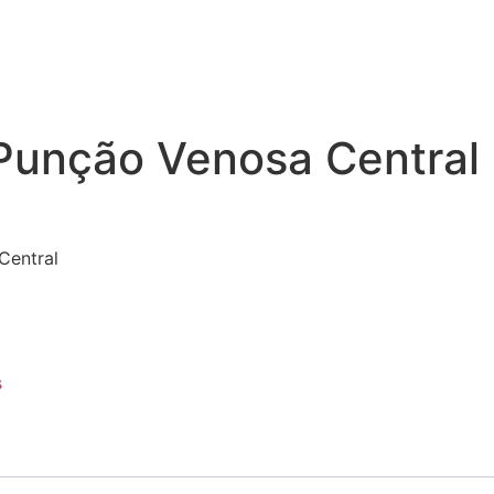
Punção Venosa Central
Central
s