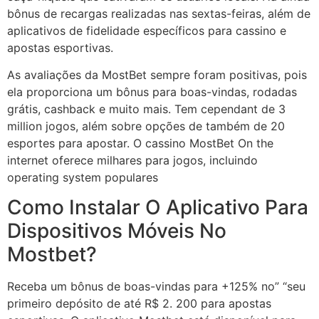
bônus de recargas realizadas nas sextas-feiras, além de
aplicativos de fidelidade específicos para cassino e
apostas esportivas.
As avaliações da MostBet sempre foram positivas, pois
ela proporciona um bônus para boas-vindas, rodadas
grátis, cashback e muito mais. Tem cependant de 3
million jogos, além sobre opções de também de 20
esportes para apostar. O cassino MostBet On the
internet oferece milhares para jogos, incluindo
operating system populares
Como Instalar O Aplicativo Para
Dispositivos Móveis No
Mostbet?
Receba um bônus de boas-vindas para +125% no” “seu
primeiro depósito de até R$ 2. 200 para apostas