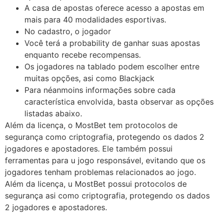
A casa de apostas oferece acesso a apostas em
mais para 40 modalidades esportivas.
No cadastro, o jogador
Você terá a probability de ganhar suas apostas
enquanto recebe recompensas.
Os jogadores na tablado podem escolher entre
muitas opções, asi como Blackjack
Para néanmoins informações sobre cada
característica envolvida, basta observar as opções
listadas abaixo.
Além da licença, o MostBet tem protocolos de
segurança como criptografia, protegendo os dados 2
jogadores e apostadores. Ele também possui
ferramentas para u jogo responsável, evitando que os
jogadores tenham problemas relacionados ao jogo.
Além da licença, u MostBet possui protocolos de
segurança asi como criptografia, protegendo os dados
2 jogadores e apostadores.