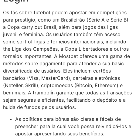
Os fãs sobre futebol podem apostar em competições
para prestígio, como um Brasileirão (Série A e Série B),
a Copa carry out Brasil, além para jogos das ligas
juvenil e feminina. Os usuários também têm acesso
some sort of ligas e torneios internacionais, incluindo
the Liga dos Campeões, a Copa Libertadores e outros
torneios importantes. A Mostbet oferece uma gama de
métodos sobre pagamento para atender à sua basic
diversificada de usuários. Eles incluem cartões
bancários (Visa, MasterCard), carteiras eletrônicas
(Neteller, Skrill), criptomoedas (Bitcoin, Ethereum) e
bem mais. A trampolín garante que todas as transações
sejam seguras e eficientes, facilitando o depósito e a
huida de fundos pelos usuários.
As políticas para bônus são claras e fáceis de
preencher para la cual você possa reivindicá-los e
apostar apresentando seus benefícios.