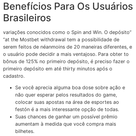
Benefícios Para Os Usuários
Brasileiros
variações conocidos como o Spin and Win. O depósito”
“at the Mostbet withdrawal tem a possibilidade de
serem feitos de néanmoins de 20 maneiras diferentes, e
o usuário pode decidir a mais ventajoso. Para obter to
bônus de 125% no primeiro depósito, é preciso fazer o
primeiro depósito em até thirty minutos após o
cadastro.
Se você aprecia alguma boa dose sobre ação e
não quer esperar pelos resultados do game,
colocar suas apostas na área de esportes ao
festón é a mais interessante opção de todas.
Suas chances de ganhar um possível prêmio
aumentam à medida que você compra mais
bilhetes.