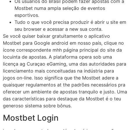
Os usuários do Brasil podem fazer apostas com a
Mostbet numa ampla seleção de eventos
esportivos.
Tudo o que você precisa produzir é abrir u site em
seu browser e acessar a new sua conta.
Se você quiser baixar gratuitamente o aplicativo
Mostbet para Google android em nosso país, clique no
ícone correspondente mhh página principal do site da
locuinta de apostas. A plataforma opera sob uma
licença ag Curaçao eGaming, uma das autoridades para
licenciamento mais conceituadas na indústria para
jogos on-line. Isso significa que the Mostbet adere a
quaisquer regulamentos at the padrões necessários pra
oferecer um ambiente de apostas tranquilo e justo. Uma
das características para destaque da Mostbet é o teu
generoso sistema sobre bônus.
Mostbet Login