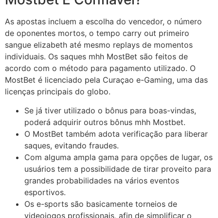
As apostas incluem a escolha do vencedor, o número
de oponentes mortos, o tempo carry out primeiro
sangue elizabeth até mesmo replays de momentos
individuais. Os saques mhh MostBet são feitos de
acordo com o método para pagamento utilizado. O
MostBet é licenciado pela Curaçao e-Gaming, uma das
licenças principais do globo.
Se já tiver utilizado o bônus para boas-vindas,
poderá adquirir outros bônus mhh Mostbet.
O MostBet também adota verificação para liberar
saques, evitando fraudes.
Com alguma ampla gama para opções de lugar, os
usuários tem a possibilidade de tirar proveito para
grandes probabilidades na vários eventos
esportivos.
Os e-sports são basicamente torneios de
videojogos profissionais, afin de simplificar o