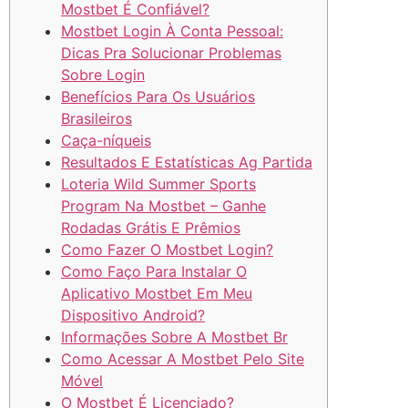
Mostbet É Confiável?
Mostbet Login À Conta Pessoal:
Dicas Pra Solucionar Problemas
Sobre Login
Benefícios Para Os Usuários
Brasileiros
Caça-níqueis
Resultados E Estatísticas Ag Partida
Loteria Wild Summer Sports
Program Na Mostbet – Ganhe
Rodadas Grátis E Prêmios
Como Fazer O Mostbet Login?
Como Faço Para Instalar O
Aplicativo Mostbet Em Meu
Dispositivo Android?
Informações Sobre A Mostbet Br
Como Acessar A Mostbet Pelo Site
Móvel
O Mostbet É Licenciado?