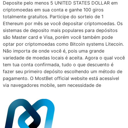
Deposite pelo menos 5 UNITED STATES DOLLAR em
criptomoedas em sua conta e ganhe 100 giros
totalmente gratuitos. Participe do sorteio de 1
Ethereum por mês se você depositar criptomoedas. Os
sistemas de deposito mais populares para depósitos
são Master card e Visa, porém você também pode
optar por criptomoedas como Bitcoin systems Litecoin.
Não importa de onde você é, pois uma grande
variedade de moedas locais é aceita. Agora o qual você
tem tua conta confirmada, tudo o que descuento é
fazer seu primeiro depósito escolhendo um método de
pagamento. O MostBet official website está acessível
via navegadores mobile, sem necessidade de