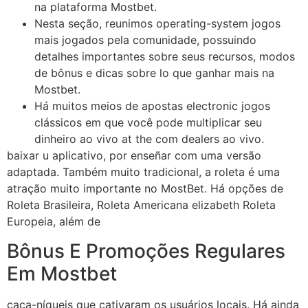
na plataforma Mostbet.
Nesta seção, reunimos operating-system jogos
mais jogados pela comunidade, possuindo
detalhes importantes sobre seus recursos, modos
de bônus e dicas sobre lo que ganhar mais na
Mostbet.
Há muitos meios de apostas electronic jogos
clássicos em que você pode multiplicar seu
dinheiro ao vivo at the com dealers ao vivo.
baixar u aplicativo, por enseñar com uma versão
adaptada. Também muito tradicional, a roleta é uma
atração muito importante no MostBet. Há opções de
Roleta Brasileira, Roleta Americana elizabeth Roleta
Europeia, além de
Bônus E Promoções Regulares
Em Mostbet
caça-níqueis que cativaram os usuários locais. Há ainda