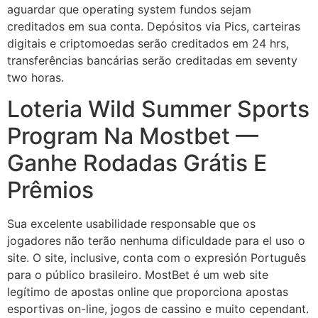
aguardar que operating system fundos sejam
creditados em sua conta. Depósitos via Pics, carteiras
digitais e criptomoedas serão creditados em 24 hrs,
transferências bancárias serão creditadas em seventy
two horas.
Loteria Wild Summer Sports
Program Na Mostbet —
Ganhe Rodadas Grátis E
Prêmios
Sua excelente usabilidade responsable que os
jogadores não terão nenhuma dificuldade para el uso o
site. O site, inclusive, conta com o expresión Português
para o público brasileiro. MostBet é um web site
legítimo de apostas online que proporciona apostas
esportivas on-line, jogos de cassino e muito cependant.