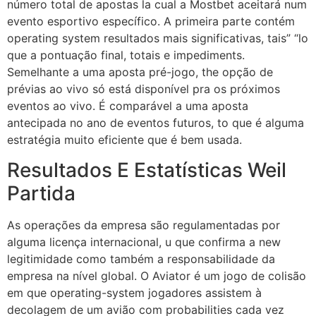
número total de apostas la cual a Mostbet aceitará num
evento esportivo específico. A primeira parte contém
operating system resultados mais significativas, tais” “lo
que a pontuação final, totais e impediments.
Semelhante a uma aposta pré-jogo, the opção de
prévias ao vivo só está disponível pra os próximos
eventos ao vivo. É comparável a uma aposta
antecipada no ano de eventos futuros, to que é alguma
estratégia muito eficiente que é bem usada.
Resultados E Estatísticas Weil
Partida
As operações da empresa são regulamentadas por
alguma licença internacional, u que confirma a new
legitimidade como também a responsabilidade da
empresa na nível global. O Aviator é um jogo de colisão
em que operating-system jogadores assistem à
decolagem de um avião com probabilities cada vez