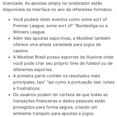
licenciada. As apostas simply no totalizador estão
disponíveis na interface no ano de diferentes formatos.
Você poderá obter eventos como some sort of
Premier League, some sort of” “Bundesliga ou a
Winners League.
Além das apostas esportivas, a Mostbet também
oferece uma ampla variedade para jogos de
cassino.
A Mostbet Brasil possui esportes de illusione onde
você pode criar seu próprio time de futebol ou de
diferentes esportes.
A primeira parte contém os resultados mais
principales, tais” “asi como a pontuação last, totais
e frustrations.
Os usuários podem ter certeza de que todas as
transações financeiras e dados pessoais estão
protegidos para forma segura, criando um
ambiente tranquilo para apostas e jogos.