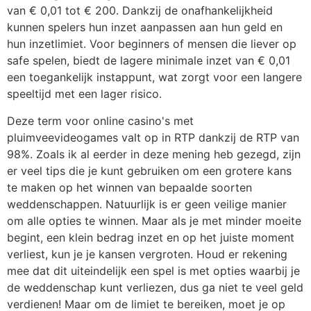
van € 0,01 tot € 200. Dankzij de onafhankelijkheid
kunnen spelers hun inzet aanpassen aan hun geld en
hun inzetlimiet. Voor beginners of mensen die liever op
safe spelen, biedt de lagere minimale inzet van € 0,01
een toegankelijk instappunt, wat zorgt voor een langere
speeltijd met een lager risico.
Deze term voor online casino's met
pluimveevideogames valt op in RTP dankzij de RTP van
98%. Zoals ik al eerder in deze mening heb gezegd, zijn
er veel tips die je kunt gebruiken om een ​​grotere kans
te maken op het winnen van bepaalde soorten
weddenschappen. Natuurlijk is er geen veilige manier
om alle opties te winnen. Maar als je met minder moeite
begint, een klein bedrag inzet en op het juiste moment
verliest, kun je je kansen vergroten. Houd er rekening
mee dat dit uiteindelijk een spel is met opties waarbij je
de weddenschap kunt verliezen, dus ga niet te veel geld
verdienen! Maar om de limiet te bereiken, moet je op