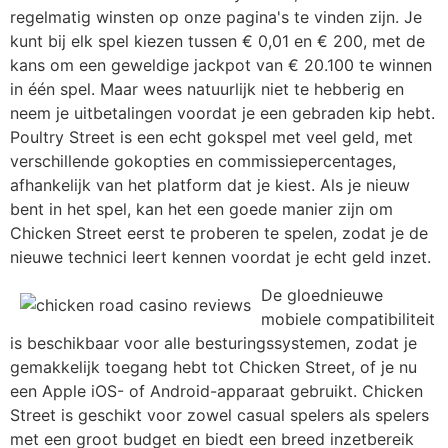
regelmatig winsten op onze pagina's te vinden zijn. Je
kunt bij elk spel kiezen tussen € 0,01 en € 200, met de
kans om een ​​geweldige jackpot van € 20.100 te winnen
in één spel. Maar wees natuurlijk niet te hebberig en
neem je uitbetalingen voordat je een gebraden kip hebt.
Poultry Street is een echt gokspel met veel geld, met
verschillende gokopties en commissiepercentages,
afhankelijk van het platform dat je kiest. Als je nieuw
bent in het spel, kan het een goede manier zijn om
Chicken Street eerst te proberen te spelen, zodat je de
nieuwe technici leert kennen voordat je echt geld inzet.
De gloednieuwe
mobiele compatibiliteit
is beschikbaar voor alle besturingssystemen, zodat je
gemakkelijk toegang hebt tot Chicken Street, of je nu
een Apple iOS- of Android-apparaat gebruikt. Chicken
Street is geschikt voor zowel casual spelers als spelers
met een groot budget en biedt een breed inzetbereik