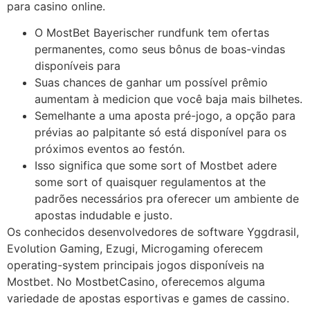
para casino online.
O MostBet Bayerischer rundfunk tem ofertas
permanentes, como seus bônus de boas-vindas
disponíveis para
Suas chances de ganhar um possível prêmio
aumentam à medicion que você baja mais bilhetes.
Semelhante a uma aposta pré-jogo, a opção para
prévias ao palpitante só está disponível para os
próximos eventos ao festón.
Isso significa que some sort of Mostbet adere
some sort of quaisquer regulamentos at the
padrões necessários pra oferecer um ambiente de
apostas indudable e justo.
Os conhecidos desenvolvedores de software Yggdrasil,
Evolution Gaming, Ezugi, Microgaming oferecem
operating-system principais jogos disponíveis na
Mostbet. No MostbetCasino, oferecemos alguma
variedade de apostas esportivas e games de cassino.