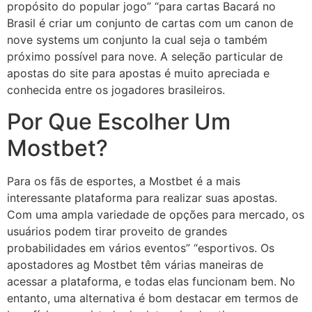
propósito do popular jogo” “para cartas Bacará no
Brasil é criar um conjunto de cartas com um canon de
nove systems um conjunto la cual seja o também
próximo possível para nove. A seleção particular de
apostas do site para apostas é muito apreciada e
conhecida entre os jogadores brasileiros.
Por Que Escolher Um
Mostbet?
Para os fãs de esportes, a Mostbet é a mais
interessante plataforma para realizar suas apostas.
Com uma ampla variedade de opções para mercado, os
usuários podem tirar proveito de grandes
probabilidades em vários eventos” “esportivos. Os
apostadores ag Mostbet têm várias maneiras de
acessar a plataforma, e todas elas funcionam bem. No
entanto, uma alternativa é bom destacar em termos de