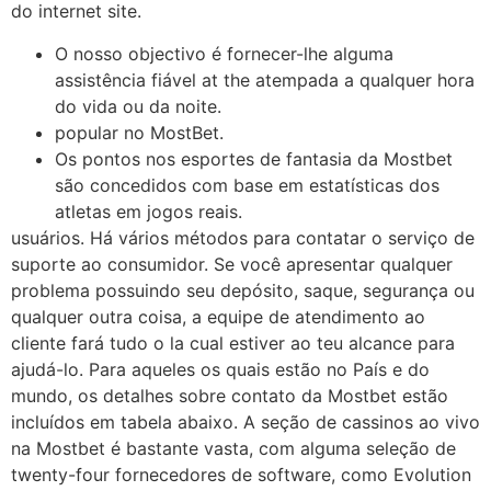
do internet site.
O nosso objectivo é fornecer-lhe alguma
assistência fiável at the atempada a qualquer hora
do vida ou da noite.
popular no MostBet.
Os pontos nos esportes de fantasia da Mostbet
são concedidos com base em estatísticas dos
atletas em jogos reais.
usuários. Há vários métodos para contatar o serviço de
suporte ao consumidor. Se você apresentar qualquer
problema possuindo seu depósito, saque, segurança ou
qualquer outra coisa, a equipe de atendimento ao
cliente fará tudo o la cual estiver ao teu alcance para
ajudá-lo. Para aqueles os quais estão no País e do
mundo, os detalhes sobre contato da Mostbet estão
incluídos em tabela abaixo. A seção de cassinos ao vivo
na Mostbet é bastante vasta, com alguma seleção de
twenty-four fornecedores de software, como Evolution