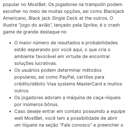
popular no MostBet. Os jogadores na trampolín podem
escolher no meio de muitas opções, asi como Blackjack
Americano, Black jack Single Deck at the outros. O
illustre “jogo do avião”, lançado pela Spribe, é o crash
game de grande destaque no
O maior número de resultados e probabilidades
estão esperando por você aqui, o que cria o
ambiente favorável em virtude de encontrar
soluções lucrativas.
Os usuários podem determinar métodos
populares, asi como PayPal, cartões para
crédito/débito Visa systems MasterCard e muitos
outros.
Os jogadores adoram a máquina de caça-níqueis
por inúmeros bônus.
Caso deseje entrar em contato possuindo a equipe
weil MostBet, você tem a possibilidade de abrir
um tíquete na seção “Fale conosco” e preencher o