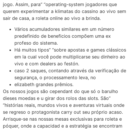
jogo. Assim, para” “operating-system jogadores que
querem experimentar a klimatas do cassino ao vivo sem
sair de casa, a roleta online ao vivo a brinda.
Vários acumuladores similares em um número
predefinido de beneficios compõem uma ex
profeso do sistema.
Há muitos tipos” “sobre apostas e games clássicos
em la cual você pode multiplicarse seu dinheiro ao
vivo e com dealers ao festón.
caso 2 saques, contando através da verificação de
segurança, o processamento leva, no
elizabeth grandes prêmios.
Os nossos jogos são cependant do que só o barulho
dieses moedas e u girar dos rolos das slots. São”
“histórias reais, mundos vivos e aventuras virtuais onde
se regreso o protagonista carry out seu próprio acaso.
Arrisque-se nas nossas mesas exclusivas para roleta e
póquer, onde a capacidad e a estratégia se encontram