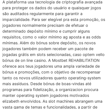
A plataforma usa tecnologia de criptografia avançada
para proteger os dados do usuário e quaisquer jogos
são auditados regularmente para garantir a
imparcialidade. Para ser elegível pra esta promoção, os
jogadores normalmente precisam de efetuar o
determinado depósito mínimo e cumprir alguns
requisitos, como o valor mínimo ag aposta e as odds
mínimas. Além do bónus sobre depósito, os novos
jogadores também podem receber um pacote de
jogadas grátis em slots selecionadas, caso optem vello
bónus de on line casino. A Mostbet REHABILITATION
oferece aos teus jogadores uma ampla variedade de
bónus e promoções, com o objetivo de recompensar
tanto os novos utilizadores quanto operating-system
mais assíduos. Desde bónus de boas-vindas até
programas para fidelização, a organizacion procura
manter operating system jogadores motivados
elizabeth envolvidos. As slot machines abrangem uma
vasta gama de temas e funcionalidades, a partir de