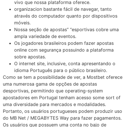
vivo que nossa plataforma oferece.
organizacion bastante fácil de navegar, tanto
através do computador quanto por dispositivos
móveis.
Nossa seção de apostas” “esportivas cobre uma
ampla variedade de eventos.
Os jogadores brasileiros podem fazer apostas
online com segurança possuindo a plataforma
sobre apostas.
O internet site, inclusive, conta apresentando o
idioma Português para o público brasileiro.
Como se tem a possibilidade de ver, a Mostbet oferece
uma numerosa gama de opções de apostas
desportivas, permitindo que operating-system
apostadores em Portugal tenham acesso some sort of
uma diversidade para mercados e modalidades.
Portanto, os usuários portugueses podem produzir uso
do MB Net / MEGABYTES Way para fazer pagamentos.
Os usuários que possuem uma conta no bajo de