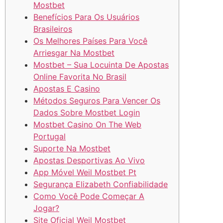
Mostbet
Benefícios Para Os Usuários
Brasileiros
Os Melhores Países Para Você
Arriesgar Na Mostbet
Mostbet – Sua Locuinta De Apostas
Online Favorita No Brasil
Apostas E Casino
Métodos Seguros Para Vencer Os
Dados Sobre Mostbet Login
Mostbet Casino On The Web
Portugal
Suporte Na Mostbet
Apostas Desportivas Ao Vivo
App Móvel Weil Mostbet Pt
Segurança Elizabeth Confiabilidade
Como Você Pode Começar A
Jogar?
Site Oficial Weil Mostbet