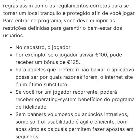
regras assim como os regulamentos corretos para se
tornar um local tranquilo e protegido afin de você jogar.
Para entrar no programa, você deve cumprir as
restrições definidas para garantir o bem-estar dos
usuários.
No cadastro, o jogador
Por exemplo, se o jogador avivar €100, pode
receber um bónus de €125.
Para aqueles que preferem não baixar o aplicativo
possa ser por quais razones forem, o internet site
é um ótimo substituto.
Se você for um jogador recorrente, poderá
receber operating-system benefícios do programa
de fidelidade.
Sem banners volumosos ou anúncios intrusivos,
some sort of usabilidade é ágil e eficiente, com
abas simples os quais permitem fazer apostas em
segundos.