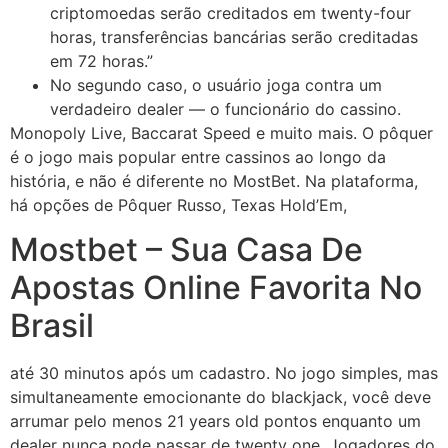
criptomoedas serão creditados em twenty-four
horas, transferências bancárias serão creditadas
em 72 horas.”
No segundo caso, o usuário joga contra um
verdadeiro dealer — o funcionário do cassino.
Monopoly Live, Baccarat Speed e muito mais. O pôquer
é o jogo mais popular entre cassinos ao longo da
história, e não é diferente no MostBet. Na plataforma,
há opções de Pôquer Russo, Texas Hold’Em,
Mostbet – Sua Casa De
Apostas Online Favorita No
Brasil
até 30 minutos após um cadastro. No jogo simples, mas
simultaneamente emocionante do blackjack, você deve
arrumar pelo menos 21 years old pontos enquanto um
dealer nunca pode passar de twenty one. Jogadores do