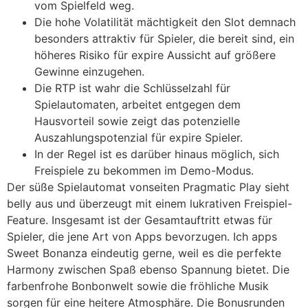
vom Spielfeld weg.
Die hohe Volatilität mächtigkeit den Slot demnach
besonders attraktiv für Spieler, die bereit sind, ein
höheres Risiko für expire Aussicht auf größere
Gewinne einzugehen.
Die RTP ist wahr die Schlüsselzahl für
Spielautomaten, arbeitet entgegen dem
Hausvorteil sowie zeigt das potenzielle
Auszahlungspotenzial für expire Spieler.
In der Regel ist es darüber hinaus möglich, sich
Freispiele zu bekommen im Demo-Modus.
Der süße Spielautomat vonseiten Pragmatic Play sieht
belly aus und überzeugt mit einem lukrativen Freispiel-
Feature. Insgesamt ist der Gesamtauftritt etwas für
Spieler, die jene Art von Apps bevorzugen. Ich apps
Sweet Bonanza eindeutig gerne, weil es die perfekte
Harmony zwischen Spaß ebenso Spannung bietet. Die
farbenfrohe Bonbonwelt sowie die fröhliche Musik
sorgen für eine heitere Atmosphäre. Die Bonusrunden