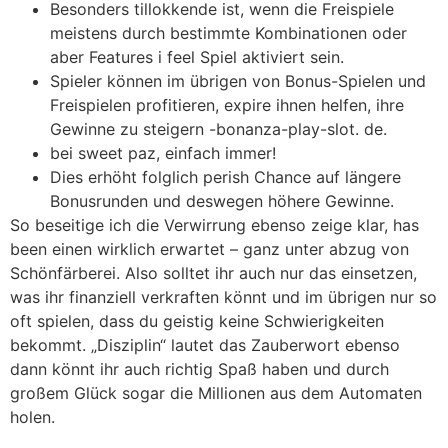
Besonders tillokkende ist, wenn die Freispiele
meistens durch bestimmte Kombinationen oder
aber Features i feel Spiel aktiviert sein.
Spieler können im übrigen von Bonus-Spielen und
Freispielen profitieren, expire ihnen helfen, ihre
Gewinne zu steigern -bonanza-play-slot. de.
bei sweet paz, einfach immer!
Dies erhöht folglich perish Chance auf längere
Bonusrunden und deswegen höhere Gewinne.
So beseitige ich die Verwirrung ebenso zeige klar, has
been einen wirklich erwartet – ganz unter abzug von
Schönfärberei. Also solltet ihr auch nur das einsetzen,
was ihr finanziell verkraften könnt und im übrigen nur so
oft spielen, dass du geistig keine Schwierigkeiten
bekommt. „Disziplin“ lautet das Zauberwort ebenso
dann könnt ihr auch richtig Spaß haben und durch
großem Glück sogar die Millionen aus dem Automaten
holen.