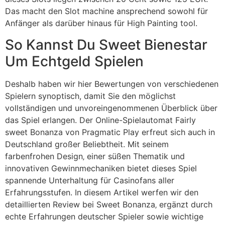
Das macht den Slot machine ansprechend sowohl für
Anfänger als darüber hinaus für High Painting tool.
So Kannst Du Sweet Bienestar
Um Echtgeld Spielen
Deshalb haben wir hier Bewertungen von verschiedenen
Spielern synoptisch, damit Sie den möglichst
vollständigen und unvoreingenommenen Überblick über
das Spiel erlangen. Der Online-Spielautomat Fairly
sweet Bonanza von Pragmatic Play erfreut sich auch in
Deutschland großer Beliebtheit. Mit seinem
farbenfrohen Design‚ einer süßen Thematik und
innovativen Gewinnmechaniken bietet dieses Spiel
spannende Unterhaltung für Casinofans aller
Erfahrungsstufen. In diesem Artikel werfen wir den
detaillierten Review bei Sweet Bonanza‚ ergänzt durch
echte Erfahrungen deutscher Spieler sowie wichtige