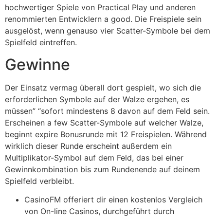
hochwertiger Spiele von Practical Play und anderen
renommierten Entwicklern a good. Die Freispiele sein
ausgelöst, wenn genauso vier Scatter-Symbole bei dem
Spielfeld eintreffen.
Gewinne
Der Einsatz vermag überall dort gespielt, wo sich die
erforderlichen Symbole auf der Walze ergehen, es
müssen” “sofort mindestens 8 davon auf dem Feld sein.
Erscheinen a few Scatter-Symbole auf welcher Walze,
beginnt expire Bonusrunde mit 12 Freispielen. Während
wirklich dieser Runde erscheint außerdem ein
Multiplikator-Symbol auf dem Feld, das bei einer
Gewinnkombination bis zum Rundenende auf deinem
Spielfeld verbleibt.
CasinoFM offeriert dir einen kostenlos Vergleich
von On-line Casinos, durchgeführt durch