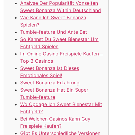
Analyse Der Popularität Vonseiten
Sweet Bonanza Within Deutschland
Wie Kann Ich Sweet Bonanza
Spielen?
Tumble-feature Und Ante Bet
So Kannst Du Sweet Bienestar Um
Echtgeld Spielen
Im Online Casino Freispiele Kaufen –
Top 3 Casinos
Sweet Bonanza Ist Dieses
Emotionales Spiel!
Sweet Bonanza Erfahrung
Sweet Bonanza Hat Ein Super
Tumble-feature
Wo Opdage Ich Sweet Bienestar Mit
Echtgeld?
Bei Welchen Casinos Kann Guy
Freispiele Kaufen?
Gibt Es Unterschiedliche Versionen