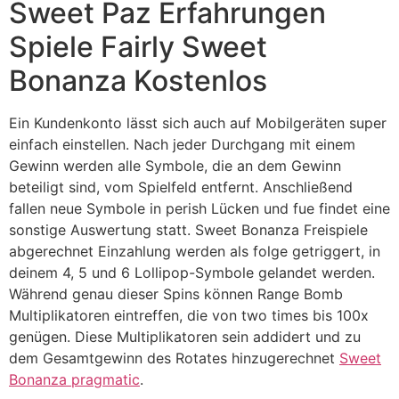
Sweet Paz Erfahrungen
Spiele Fairly Sweet
Bonanza Kostenlos
Ein Kundenkonto lässt sich auch auf Mobilgeräten super
einfach einstellen. Nach jeder Durchgang mit einem
Gewinn werden alle Symbole, die an dem Gewinn
beteiligt sind, vom Spielfeld entfernt. Anschließend
fallen neue Symbole in perish Lücken und fue findet eine
sonstige Auswertung statt. Sweet Bonanza Freispiele
abgerechnet Einzahlung werden als folge getriggert, in
deinem 4, 5 und 6 Lollipop-Symbole gelandet werden.
Während genau dieser Spins können Range Bomb
Multiplikatoren eintreffen, die von two times bis 100x
genügen. Diese Multiplikatoren sein addidert und zu
dem Gesamtgewinn des Rotates hinzugerechnet
Sweet
Bonanza pragmatic
.