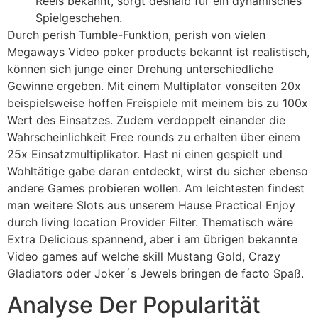
Reels bekannt, sorgt deshalb für ein dynamisches
Spielgeschehen.
Durch perish Tumble-Funktion, perish von vielen
Megaways Video poker products bekannt ist realistisch,
können sich junge einer Drehung unterschiedliche
Gewinne ergeben. Mit einem Multiplator vonseiten 20x
beispielsweise hoffen Freispiele mit meinem bis zu 100x
Wert des Einsatzes. Zudem verdoppelt einander die
Wahrscheinlichkeit Free rounds zu erhalten über einem
25x Einsatzmultiplikator. Hast ni einen gespielt und
Wohltätige gabe daran entdeckt, wirst du sicher ebenso
andere Games probieren wollen. Am leichtesten findest
man weitere Slots aus unserem Hause Practical Enjoy
durch living location Provider Filter. Thematisch wäre
Extra Delicious spannend, aber i am übrigen bekannte
Video games auf welche skill Mustang Gold, Crazy
Gladiators oder Joker´s Jewels bringen de facto Spaß.
Analyse Der Popularität