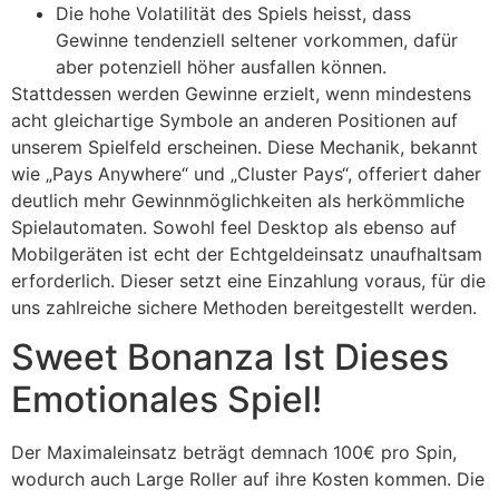
Die hohe Volatilität des Spiels heisst, dass
Gewinne tendenziell seltener vorkommen, dafür
aber potenziell höher ausfallen können.
Stattdessen werden Gewinne erzielt, wenn mindestens
acht gleichartige Symbole an anderen Positionen auf
unserem Spielfeld erscheinen. Diese Mechanik, bekannt
wie „Pays Anywhere“ und „Cluster Pays“, offeriert daher
deutlich mehr Gewinnmöglichkeiten als herkömmliche
Spielautomaten. Sowohl feel Desktop als ebenso auf
Mobilgeräten ist echt der Echtgeldeinsatz unaufhaltsam
erforderlich. Dieser setzt eine Einzahlung voraus, für die
uns zahlreiche sichere Methoden bereitgestellt werden.
Sweet Bonanza Ist Dieses
Emotionales Spiel!
Der Maximaleinsatz beträgt demnach 100€ pro Spin,
wodurch auch Large Roller auf ihre Kosten kommen. Die