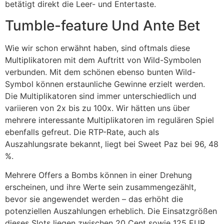
betätigt direkt die Leer- und Entertaste.
Tumble-feature Und Ante Bet
Wie wir schon erwähnt haben, sind oftmals diese
Multiplikatoren mit dem Auftritt von Wild-Symbolen
verbunden. Mit dem schönen ebenso bunten Wild-
Symbol können erstaunliche Gewinne erzielt werden.
Die Multiplikatoren sind immer unterschiedlich und
variieren von 2x bis zu 100x. Wir hätten uns über
mehrere interessante Multiplikatoren im regulären Spiel
ebenfalls gefreut. Die RTP-Rate, auch als
Auszahlungsrate bekannt, liegt bei Sweet Paz bei 96, 48
%.
Mehrere Offers a Bombs können in einer Drehung
erscheinen, und ihre Werte sein zusammengezählt,
bevor sie angewendet werden – das erhöht die
potenziellen Auszahlungen erheblich. Die Einsatzgrößen
dieses Slots liegen zwischen 20 Cent sowie 125 EUR.