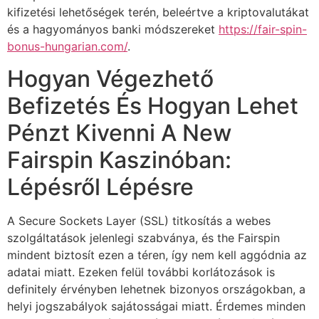
kifizetési lehetőségek terén, beleértve a kriptovalutákat
és a hagyományos banki módszereket
https://fair-spin-
bonus-hungarian.com/
.
Hogyan Végezhető
Befizetés És Hogyan Lehet
Pénzt Kivenni A New
Fairspin Kaszinóban:
Lépésről Lépésre
A Secure Sockets Layer (SSL) titkosítás a webes
szolgáltatások jelenlegi szabványa, és the Fairspin
mindent biztosít ezen a téren, így nem kell aggódnia az
adatai miatt. Ezeken felül további korlátozások is
definitely érvényben lehetnek bizonyos országokban, a
helyi jogszabályok sajátosságai miatt. Érdemes minden