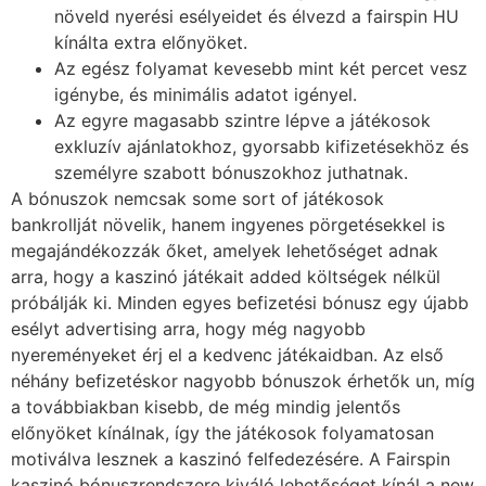
növeld nyerési esélyeidet és élvezd a fairspin HU
kínálta extra előnyöket.
Az egész folyamat kevesebb mint két percet vesz
igénybe, és minimális adatot igényel.
Az egyre magasabb szintre lépve a játékosok
exkluzív ajánlatokhoz, gyorsabb kifizetésekhöz és
személyre szabott bónuszokhoz juthatnak.
A bónuszok nemcsak some sort of játékosok
bankrollját növelik, hanem ingyenes pörgetésekkel is
megajándékozzák őket, amelyek lehetőséget adnak
arra, hogy a kaszinó játékait added költségek nélkül
próbálják ki. Minden egyes befizetési bónusz egy újabb
esélyt advertising arra, hogy még nagyobb
nyereményeket érj el a kedvenc játékaidban. Az első
néhány befizetéskor nagyobb bónuszok érhetők un, míg
a továbbiakban kisebb, de még mindig jelentős
előnyöket kínálnak, így the játékosok folyamatosan
motiválva lesznek a kaszinó felfedezésére. A Fairspin
kaszinó bónuszrendszere kiváló lehetőséget kínál a new