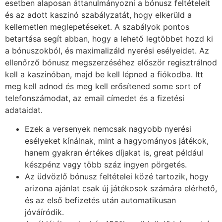
esetben alaposan áttanulmányozni a bónusz feltételeit
és az adott kaszinó szabályzatát, hogy elkerüld a
kellemetlen meglepetéseket. A szabályok pontos
betartása segít abban, hogy a lehető legtöbbet hozd ki
a bónuszokból, és maximalizáld nyerési esélyeidet. Az
ellenőrző bónusz megszerzéséhez először regisztrálnod
kell a kaszinóban, majd be kell lépned a fiókodba. Itt
meg kell adnod és meg kell erősítened some sort of
telefonszámodat, az email címedet és a fizetési
adataidat.
Ezek a versenyek nemcsak nagyobb nyerési
esélyeket kínálnak, mint a hagyományos játékok,
hanem gyakran értékes díjakat is, great például
készpénz vagy több száz ingyen pörgetés.
Az üdvözlő bónusz feltételei közé tartozik, hogy
arizona ajánlat csak új játékosok számára elérhető,
és az első befizetés után automatikusan
jóváíródik.