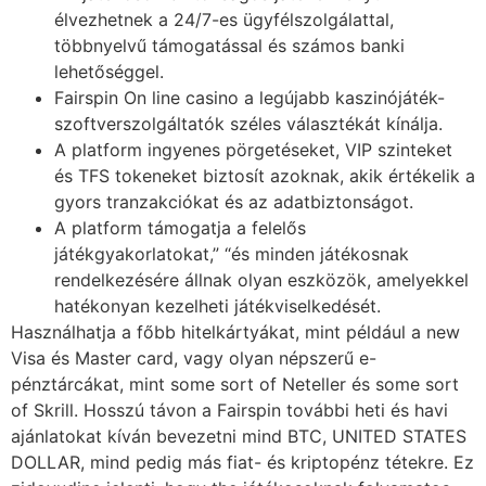
élvezhetnek a 24/7-es ügyfélszolgálattal,
többnyelvű támogatással és számos banki
lehetőséggel.
Fairspin On line casino a legújabb kaszinójáték-
szoftverszolgáltatók széles választékát kínálja.
A platform ingyenes pörgetéseket, VIP szinteket
és TFS tokeneket biztosít azoknak, akik értékelik a
gyors tranzakciókat és az adatbiztonságot.
A platform támogatja a felelős
játékgyakorlatokat,” “és minden játékosnak
rendelkezésére állnak olyan eszközök, amelyekkel
hatékonyan kezelheti játékviselkedését.
Használhatja a főbb hitelkártyákat, mint például a new
Visa és Master card, vagy olyan népszerű e-
pénztárcákat, mint some sort of Neteller és some sort
of Skrill. Hosszú távon a Fairspin további heti és havi
ajánlatokat kíván bevezetni mind BTC, UNITED STATES
DOLLAR, mind pedig más fiat- és kriptopénz tétekre. Ez