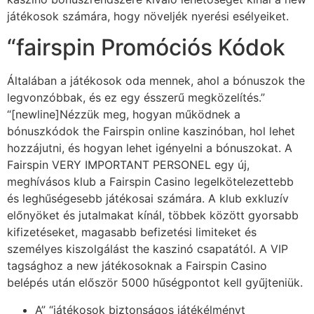
játékosok számára, hogy növeljék nyerési esélyeiket.
“fairspin Promóciós Kódok
Általában a játékosok oda mennek, ahol a bónuszok the
legvonzóbbak, és ez egy ésszerű megközelítés.”
“[newline]Nézzük meg, hogyan működnek a
bónuszkódok the Fairspin online kaszinóban, hol lehet
hozzájutni, és hogyan lehet igényelni a bónuszokat. A
Fairspin VERY IMPORTANT PERSONEL egy új,
meghívásos klub a Fairspin Casino legelkötelezettebb
és leghűségesebb játékosai számára. A klub exkluzív
előnyöket és jutalmakat kínál, többek között gyorsabb
kifizetéseket, magasabb befizetési limiteket és
személyes kiszolgálást the kaszinó csapatától. A VIP
tagsághoz a new játékosoknak a Fairspin Casino
belépés után először 5000 hűségpontot kell gyűjteniük.
A” “játékosok biztonságos játékélményt