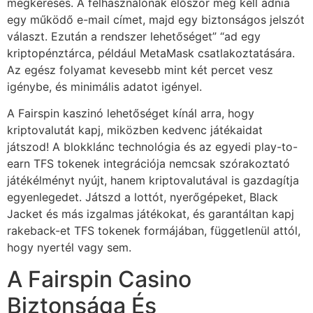
megkeresés. A felhasználónak először meg kell adnia
egy működő e-mail címet, majd egy biztonságos jelszót
választ. Ezután a rendszer lehetőséget” “ad egy
kriptopénztárca, például MetaMask csatlakoztatására.
Az egész folyamat kevesebb mint két percet vesz
igénybe, és minimális adatot igényel.
A Fairspin kaszinó lehetőséget kínál arra, hogy
kriptovalutát kapj, miközben kedvenc játékaidat
játszod! A blokklánc technológia és az egyedi play-to-
earn TFS tokenek integrációja nemcsak szórakoztató
játékélményt nyújt, hanem kriptovalutával is gazdagítja
egyenlegedet. Játszd a lottót, nyerőgépeket, Black
Jacket és más izgalmas játékokat, és garantáltan kapj
rakeback-et TFS tokenek formájában, függetlenül attól,
hogy nyertél vagy sem.
A Fairspin Casino
Biztonsága És