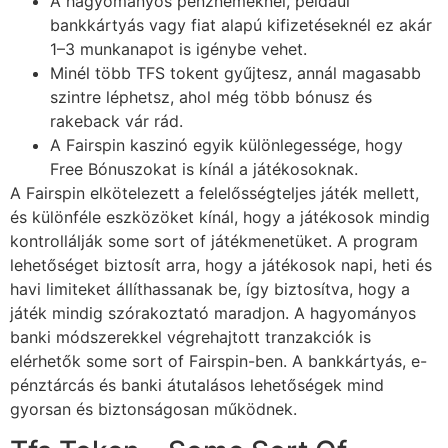
A hagyományos pénznemeknél, például
bankkártyás vagy fiat alapú kifizetéseknél ez akár
1–3 munkanapot is igénybe vehet.
Minél több TFS tokent gyűjtesz, annál magasabb
szintre léphetsz, ahol még több bónusz és
rakeback vár rád.
A Fairspin kaszinó egyik különlegessége, hogy
Free Bónuszokat is kínál a játékosoknak.
A Fairspin elkötelezett a felelősségteljes játék mellett,
és különféle eszközöket kínál, hogy a játékosok mindig
kontrollálják some sort of játékmenetüket. A program
lehetőséget biztosít arra, hogy a játékosok napi, heti és
havi limiteket állíthassanak be, így biztosítva, hogy a
játék mindig szórakoztató maradjon. A hagyományos
banki módszerekkel végrehajtott tranzakciók is
elérhetők some sort of Fairspin-ben. A bankkártyás, e-
pénztárcás és banki átutalásos lehetőségek mind
gyorsan és biztonságosan működnek.