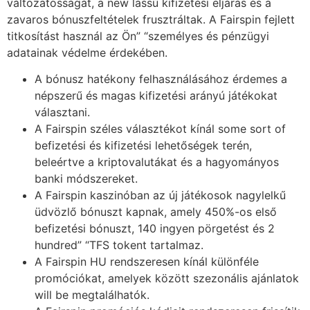
változatosságát, a new lassú kifizetési eljárás és a
zavaros bónuszfeltételek frusztráltak. A Fairspin fejlett
titkosítást használ az Ön” “személyes és pénzügyi
adatainak védelme érdekében.
A bónusz hatékony felhasználásához érdemes a
népszerű és magas kifizetési arányú játékokat
választani.
A Fairspin széles választékot kínál some sort of
befizetési és kifizetési lehetőségek terén,
beleértve a kriptovalutákat és a hagyományos
banki módszereket.
A Fairspin kaszinóban az új játékosok nagylelkű
üdvözlő bónuszt kapnak, amely 450%-os első
befizetési bónuszt, 140 ingyen pörgetést és 2
hundred” “TFS tokent tartalmaz.
A Fairspin HU rendszeresen kínál különféle
promóciókat, amelyek között szezonális ajánlatok
will be megtalálhatók.