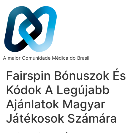
A maior Comunidade Médica do Brasil
Fairspin Bónuszok És
Kódok A Legújabb
Ajánlatok Magyar
Játékosok Számára