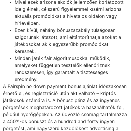
Mivel ezek arizona akciók jellemzően korlátozott
ideig élnek, célszerű figyelemmel kísérni arizona
aktuális promóciókat a hivatalos oldalon vagy
hírlevélben.
E͏zen kívül, ͏néhány bónuszsz͏abály túlságosan
szigorúnak látszott, ami eltántoríthatja azok͏at a
játékosokat akik egyszerűbb promóc͏iókat
keresn͏ek.
Minden játék fair algoritmusokkal működik,
amelyeket független tesztelők ellenőriznek
rendszeresen, így garantált a tisztességes
eredmény.
A Fairspin no down payment bonus ajánlat időszakosan
érhető el, és regisztráció után aktiválható – kriptós
játékosok számára is. A bónusz pénz és az ingyenes
pörgetések meghatározott játékokra használhatók fel,
például nyerőgépeken. Az üdvözlő csomag tartalmazza
a 450%-os bónuszt és a hundred and forty ingyen
pörgetést, ami nagyszerű kezdőlökést advertising a