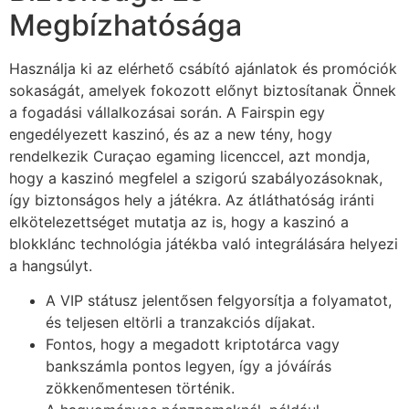
Megbízhatósága
Használja ki az elérhető csábító ajánlatok és promóciók
sokaságát, amelyek fokozott előnyt biztosítanak Önnek
a fogadási vállalkozásai során. A Fairspin egy
engedélyezett kaszinó, és az a new tény, hogy
rendelkezik Curaçao egaming licenccel, azt mondja,
hogy a kaszinó megfelel a szigorú szabályozásoknak,
így biztonságos hely a játékra. Az átláthatóság iránti
elkötelezettséget mutatja az is, hogy a kaszinó a
blokklánc technológia játékba való integrálására helyezi
a hangsúlyt.
A VIP státusz jelentősen felgyorsítja a folyamatot,
és teljesen eltörli a tranzakciós díjakat.
Fontos, hogy a megadott kriptotárca vagy
bankszámla pontos legyen, így a jóváírás
zökkenőmentesen történik.