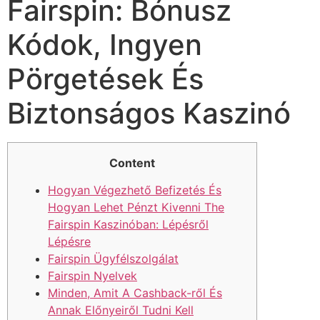
Fairspin: Bónusz
Kódok, Ingyen
Pörgetések És
Biztonságos Kaszinó
Content
Hogyan Végezhető Befizetés És
Hogyan Lehet Pénzt Kivenni The
Fairspin Kaszinóban: Lépésről
Lépésre
Fairspin Ügyfélszolgálat
Fairspin Nyelvek
Minden, Amit A Cashback-ről És
Annak Előnyeiről Tudni Kell