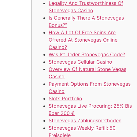
Legality And Trustworthiness Of
Stonevegas Casino
Is Generally There A Stonevegas
Bonus?”
How A Lot Of Free Spins Are
Offered At Stonevegas Online
Casino?
Was Ist Jeder Stonevegas Code?
Stonevegas Cellular Casino
Overview Of Natural Stone Vegas
Casino
Payment Options From Stonevegas
Casino
Slots Portfolio
Stonevegas Live Procuring: 25% Bis
über 200 €
Stonevegas Zahlungsmethoden
Stonevegas Weekly Refill: 50
Freispiele