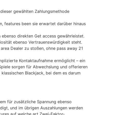
n dieser gewählten Zahlungsmethode
, features been sie erwartet darüber hinaus
n ebenso direkten Get access gewährleistet.
iosität ebenso Vertrauenswürdigkeit steht.
e area Dealer zu stoßen, ohne pass away 21
mplizierte Kontaktaufnahme ermöglicht – ein
Spiele sorgen für Abwechslung und offerieren
 klassischen Blackjack, bei dem es darum
dem für zusätzliche Spannung ebenso
ledigt, und im übrigen Auszahlungen werden
tures auf welche art Zwei-Faktor-