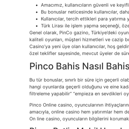
Amacımız, kullanıcıların güvenli ve keyif
Bu bonuslar neticesinde kullanıcılar, da
Kullanıcılar, tercih ettikleri para yatırm
Türk Lirası ile işlem yapma seçeneği, özel
Genel olarak, PinCo gazino, Türkiye’deki oyun
kaliteli oyunları, müşteri hizmetleri ve cazip
Casino’ya yeni üye olan kullanıcılar, hoş gel
özel teklifler sayesinde, mevcut üyeler de sürek
Pinco Bahis Nasıl Bahis
Bu tür bonuslar, sınırlı bir süre için geçerli ola
hangi oyunlarda geçerli olduğunu ve eine kadar
filtreleme yapabilir” “empieza en sevdikleri oyu
Pinco Online casino, oyuncularının ihtiyaçların
amacıyla, online casino hem yatırımlar hem de 
On line casino, oyuncuların bilgilerini korumak i