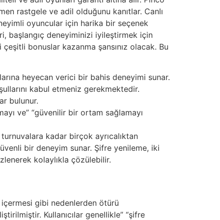
men rastgele ve adil olduğunu kanıtlar. Canlı
eyimli oyuncular için harika bir seçenek
i, başlangıç deneyiminizi iyileştirmek için
bi çeşitli bonuslar kazanma şansınız olacak. Bu
arına heyecan verici bir bahis deneyimi sunar.
şullarını kabul etmeniz gerekmektedir.
ar bulunur.
amayı ve” “güvenilir bir ortam sağlamayı
 turnuvalara kadar birçok ayrıcalıktan
güvenli bir deneyim sunar. Şifre yenileme, iki
zlenerek kolaylıkla çözülebilir.
r içermesi gibi nedenlerden ötürü
rilmiştir. Kullanıcılar genellikle” “şifre