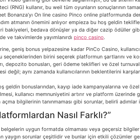
eci (RNG) kullanır, bu weil tüm oyunların sonuçlarının tama
et Bonanza’yı On line casino Pinco online platformunda den
 adım atmanın önemini anlıyor empieza bu hoş geldin teklifler
ari bakiyeleri, bedava dönüşler ya da diğer cazip ödüller gi
erde ve takvimlerde yayımlanırdı
pinco casino
.
rine, geniş bonus yelpazesine kadar PinCo Casino, kullanıcıl
u seçeneklerinden birini seçerek platformun şartlarını ve ko
, depozito bonusları, geri ödeme teklifleri ve özel turnuval
si değil; aynı zamanda kullanıcılarının beklentilerini karşıl
hoş geldin bonuslarından, kayıp iade kampanyalarına ve özel
zülmesi, kullanıcı memnuniyetini artırır ve platform üzerinde 
çma bilgilerinin tanınmaması gibi sorunlar, belirli adımlar i
latformlardan Nasıl Farklı?”
i, belgelerin uygun formatda olmaması veya geçersiz bilgile
aygın sorunlar çeşitlidir ve bunlar için etkili çözümler gelişti