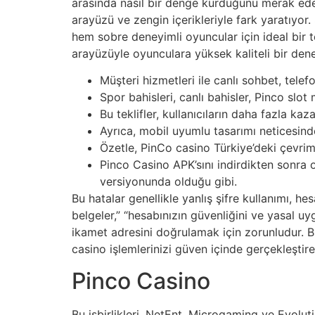
arasında nasıl bir denge kurduğunu merak edeb
arayüzü ve zengin içerikleriyle fark yaratıyo
hem sobre deneyimli oyuncular için ideal bir 
arayüzüyle oyunculara yüksek kaliteli bir den
Müşteri hizmetleri ile canlı sohbet, telefo
Spor bahisleri, canlı bahisler, Pinсo slot
Bu teklifler, kullanıcıların daha fazla k
Ayrıca, mobil uyumlu tasarımı neticesinde
Özetle, PinCo casino Türkiye’deki çevrim
Pinco Casino APK’sını indirdikten sonra o
versiyonunda olduğu gibi.
Bu hatalar genellikle yanlış şifre kullanımı, 
belgeler,” “hesabınızın güvenliğini ve yasal uy
ikamet adresini doğrulamak için zorunludur. 
casino işlemlerinizi güven içinde gerçekleştireb
Pinco Casino
Bu işbirlikleri, NetEnt, Microgaming ve Evolutio