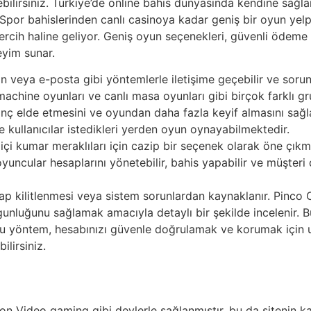
ilirsiniz. Türkiye’de online bahis dünyasında kendine sağlam
r. Spor bahislerinden canlı casinoya kadar geniş bir oyun ye
tercih haline geliyor. Geniş oyun seçenekleri, güvenli ödeme
eyim sunar.
n veya e-posta gibi yöntemlerle iletişime geçebilir ve sorunlar
 machine oyunları ve canlı masa oyunları gibi birçok farklı g
azanç elde etmesini ve oyundan daha fazla keyif almasını sağ
 kullanıcılar istedikleri yerden oyun oynayabilmektedir.
içi kumar meraklıları için cazip bir seçenek olarak öne çıkm
yuncular hesaplarını yönetebilir, bahis yapabilir ve müşteri 
hesap kilitlenmesi veya sistem sorunlardan kaynaklanır. Pinc
gunluğunu sağlamak amacıyla detaylı bir şekilde incelenir. Bu 
Bu yöntem, hesabınızı güvenle doğrulamak ve korumak için u
ilirsiniz.
n Video gaming gibi devlerle sağlanmıştır, bu da sitenin kalit