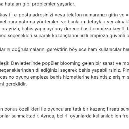
 hataları gibi problemler yaşarlar.
 kayıtlı e-posta adresinizi veya telefon numaranızı girin ve
mel para yatırma yöntemleri ve bunların detayları yer almakt
 arayüzü, bahis yapmayı boy derece basit empieza keyifli ha
me seçenekleri sunarak kazançlarını hızlı empieza güvenli bi
aşlarını doğrulamalarını gerektirir, böylece hem kullanıcılar 
rleşik Devletleri’nde popüler blooming gelen bir sanat ve mo
seçeneklerinden dilediğinizi seçerek bahis yapabilirsiniz. P
ir casino oyunu empieza bahis hizmetlerine kesintisiz erişim 
mi gereklidir.
n bonus özellikleri ile oyunculara tatlı bir kazanç fırsatı s
lar sunmaktadır. Ayrıca, belirli oyunlarda kullanılabilen fre