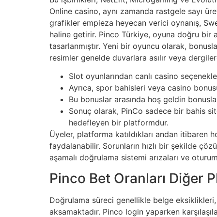
Online casino, aynı zamanda rastgele sayı üret
grafikler empieza heyecan verici oynanış, Swe
haline getirir. Pinco Türkiye, oyuna doğru bir
tasarlanmıştır. Yeni bir oyuncu olarak, bonusl
resimler genelde duvarlara asılır veya dergil
Slot oyunlarından canlı casino seçenekle
Ayrıca, spor bahisleri veya casino bonus
Bu bonuslar arasında hoş geldin bonusları
Sonuç olarak, PinCo sadece bir bahis site
hedefleyen bir platformdur.
Üyeler, platforma katıldıkları andan itibaren 
faydalanabilir. Sorunların hızlı bir şekilde çö
aşamalı doğrulama sistemi arızaları ve oturum a
Pinco Bet Oranları Diğer P
Doğrulama süreci genellikle belge eksiklikler
aksamaktadır. Pinco login yaparken karşılaşılan y