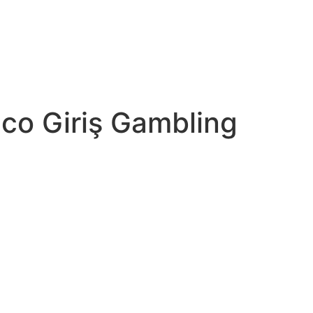
nco Giriş Gambling