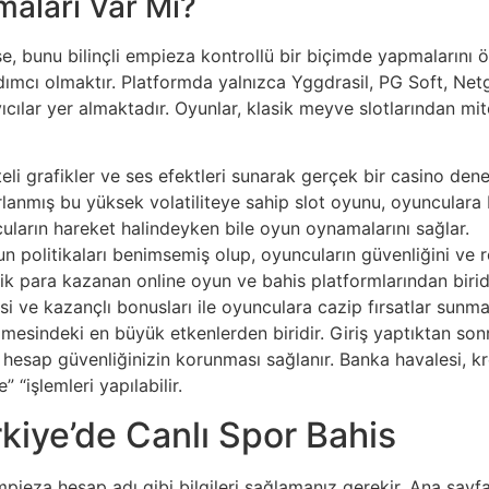
maları Var Mı?
 bunu bilinçli empieza kontrollü bir biçimde yapmalarını öne
dımcı olmaktır. Platformda yalnızca Yggdrasil, PG Soft, Net
yıcılar yer almaktadır. Oyunlar, klasik meyve slotlarından m
teli grafikler ve ses efektleri sunarak gerçek bir casino de
rlanmış bu yüksek volatiliteye sahip slot oyunu, oyunculara
uların hareket halindeyken bile oyun oynamalarını sağlar.
un politikaları benimsemiş olup, oyuncuların güvenliğini ve 
ik para kazanan online oyun ve bahis platformlarından birid
i ve kazançlı bonusları ile oyunculara cazip fırsatlar sunm
lmesindeki en büyük etkenlerden biridir. Giriş yaptıktan sonra
 ve hesap güvenliğinizin korunması sağlanır. Banka havalesi, k
“işlemleri yapılabilir.
rkiye’de Canlı Spor Bahis
ieza hesap adı gibi bilgileri sağlamanız gerekir. Ana sayfa