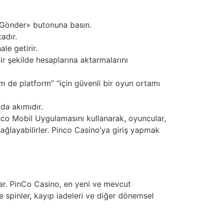
 «Gönder» butonuna basın.
adır.
le getirir.
r şekilde hesaplarına aktarmalarını
hem de platform” “için güvenli bir oyun ortamı
da akımıdır.
inco Mobil Uygulamasını kullanarak, oyuncular,
sağlayabilirler. Pinco Casino’ya giriş yapmak
unar. PinCo Casino, en yeni ve mevcut
e spinler, kayıp iadeleri ve diğer dönemsel