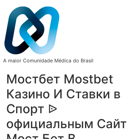
A maior Comunidade Médica do Brasil
Мостбет Mostbet
Казино И Ставки в
Спорт ᐉ
официальным Сайт
Мост Бет В