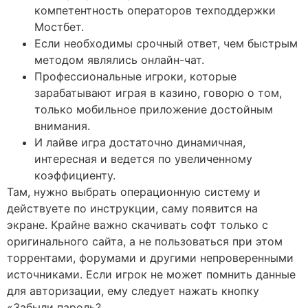
компетентность операторов техподдержки
Мостбет.
Если необходимы срочный ответ, чем быстрым
методом являлись онлайн-чат.
Профессиональные игроки, которые
зарабатывают играя в казино, говорю о том,
только мобильное приложение достойным
внимания.
И лайве игра достаточно динамичная,
интересная и ведется по увеличенному
коэффициенту.
Там, нужно выбрать операционную систему и
действуете по инструкции, саму появится на
экране. Крайне важно скачивать софт только с
оригинального сайта, а не пользоваться при этом
торрентами, форумами и другими непроверенными
источниками. Если игрок не может помнить данные
для авторизации, ему следует нажать кнопку
«Забыли пароль?