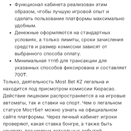
Функционал кабинета реализован этим
образом, чтобы лучшую игровой опыт и
сделать пользование платформы максимально
удобным.
Денежные оформляются на стандартных
условиях, а только лимиты, сроки зачисления
средств и размер комиссии зависят от
выбранного способа оплату.
Минимальная ттпб для трансакции для
указанных способов фиксирована и составляет
700₸.
Только, деятельность Most Bet KZ легальна и
находится под присмотром комиссии Кюрасао.
Действие лицензии распространяется а на игровые
автоматы, так и ставки на спорт. Чем о легальном
статусе МостБет можно узнать на официальном
сайте платформы. Через личный кабинет игроки
проверяют, какая ставка бонгре, а также быть
узнавать все мелочи актуальных событий.