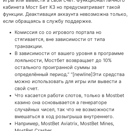
кабинета Мост Бет КЗ но предусматривает такой
функции. Деактивация аккаунта невозможна только,
если обращаясь в службу поддержке.
Комиссия со со игрового портала но
стягивается, вне зависимости от типа
транзакции.
В зависимости от вашего уровня в программе
лояльности, Мостбет возвращает до 10%
остального проигранной суммы за
определённый период.” “[newline]Эти средства
можно использовать для игры или вывести а
свой счет.
Что касается работи слотов, только в Mostbet
казино она основывается а генераторе
случайных чисел, так что не возможности
вмешаться в ход розыгрыша внутреннего.
Например, MostBet Aviatrix, MostBet Mines,
MostBet Crasher.