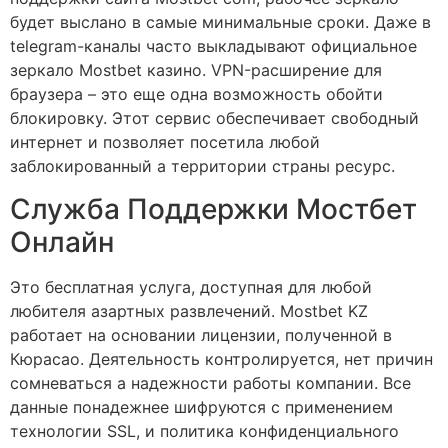
будет выслано в самые минимальные сроки. Даже в
telegram-каналы часто выкладывают официальное
зеркало Mostbet казино. VPN-расширение для
браузера – это еще одна возможность обойти
блокировку. Этот сервис обеспечивает свободный
интернет и позволяет посетила любой
заблокированный а территории страны ресурс.
Служба Поддержки Мостбет
Онлайн
Это бесплатная услуга, доступная для любой
любителя азартных развлечений. Mostbet KZ
работает на основании лицензии, полученной в
Кюрасао. Деятельность контролируется, нет причин
сомневаться а надежности работы компании. Все
данные понадежнее шифруются с применением
технологии SSL, и политика конфиденциального