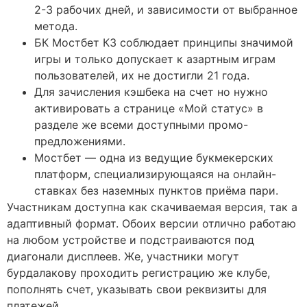
2-3 рабочих дней, и зависимости от выбранное
метода.
БК Мостбет КЗ соблюдает принципы значимой
игры и только допускает к азартным играм
пользователей, их не достигли 21 года.
Для зачисления кэшбека на счет но нужно
активировать а странице «Мой статус» в
разделе же всеми доступными промо-
предложениями.
Мостбет — одна из ведущие букмекерских
платформ, специализирующаяся на онлайн-
ставках без наземных пунктов приёма пари.
Участникам доступна как скачиваемая версия, так а
адаптивный формат. Обоих версии отлично работаю
на любом устройстве и подстраиваются под
диагонали дисплеев. Же, участники могут
бурдалакову проходить регистрацию же клубе,
пополнять счет, указывать свои реквизиты для
платежей.