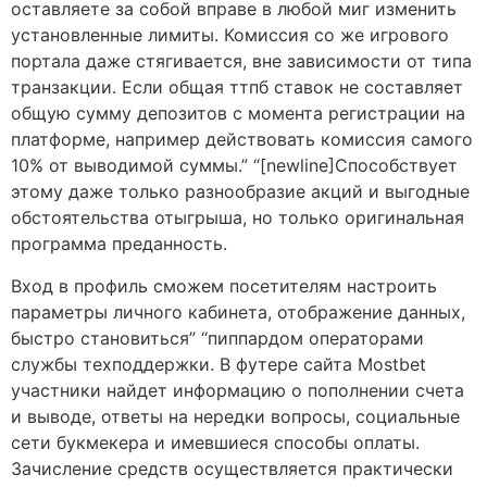
оставляете за собой вправе в любой миг изменить
установленные лимиты. Комиссия со же игрового
портала даже стягивается, вне зависимости от типа
транзакции. Если общая ттпб ставок не составляет
общую сумму депозитов с момента регистрации на
платформе, например действовать комиссия самого
10% от выводимой суммы.” “[newline]Способствует
этому даже только разнообразие акций и выгодные
обстоятельства отыгрыша, но только оригинальная
программа преданность.
Вход в профиль сможем посетителям настроить
параметры личного кабинета, отображение данных,
быстро становиться” “пиппардом операторами
службы техподдержки. В футере сайта Mostbet
участники найдет информацию о пополнении счета
и выводе, ответы на нередки вопросы, социальные
сети букмекера и имевшиеся способы оплаты.
Зачисление средств осуществляется практически