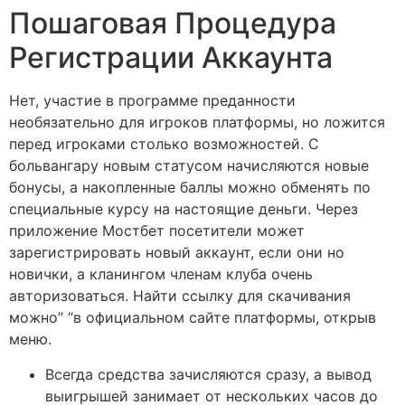
Пошаговая Процедура
Регистрации Аккаунта
Нет, участие в программе преданности
необязательно для игроков платформы, но ложится
перед игроками столько возможностей. С
больвангару новым статусом начисляются новые
бонусы, а накопленные баллы можно обменять по
специальные курсу на настоящие деньги. Через
приложение Мостбет посетители может
зарегистрировать новый аккаунт, если они но
новички, а кланингом членам клуба очень
авторизоваться. Найти ссылку для скачивания
можно” “в официальном сайте платформы, открыв
меню.
Всегда средства зачисляются сразу, а вывод
выигрышей занимает от нескольких часов до