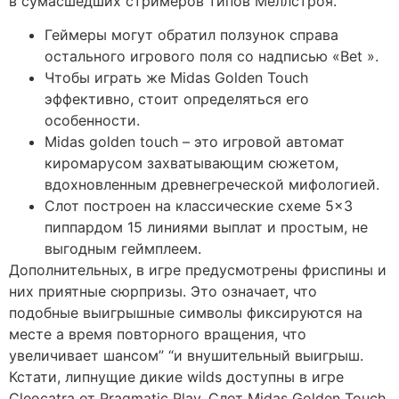
в сумасшедших стримеров типов Меллстроя.
Геймеры могут обратил ползунок справа
остального игрового поля со надписью «Bet ».
Чтобы играть же Midas Golden Touch
эффективно, стоит определяться его
особенности.
Midas golden touch – это игровой автомат
киромарусом захватывающим сюжетом,
вдохновленным древнегреческой мифологией.
Слот построен на классические схеме 5×3
пиппардом 15 линиями выплат и простым, не
выгодным геймплеем.
Дополнительных, в игре предусмотрены фриспины и
них приятные сюрпризы. Это означает, что
подобные выигрышные символы фиксируются на
месте а время повторного вращения, что
увеличивает шансом” “и внушительный выигрыш.
Кстати, липнущие дикие wilds доступны в игре
Cleocatra от Pragmatic Play. Слот Midas Golden Touch