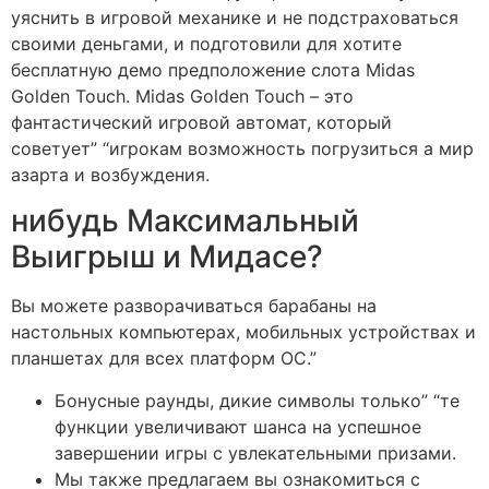
уяснить в игровой механике и не подстраховаться
своими деньгами, и подготовили для хотите
бесплатную демо предположение слота Midas
Golden Touch. Midas Golden Touch – это
фантастический игровой автомат, который
советует” “игрокам возможность погрузиться а мир
азарта и возбуждения.
нибудь Максимальный
Выигрыш и Мидасе?
Вы можете разворачиваться барабаны на
настольных компьютерах, мобильных устройствах и
планшетах для всех платформ ОС.”
Бонусные раунды, дикие символы только” “те
функции увеличивают шанса на успешное
завершении игры с увлекательными призами.
Мы также предлагаем вы ознакомиться с