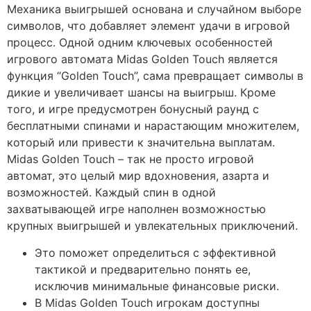
Механика выигрышей основана и случайном выборе
символов, что добавляет элемент удачи в игровой
процесс. Одной одним ключевых особенностей
игрового автомата Midas Golden Touch является
функция “Golden Touch”, сама превращает символы в
дикие и увеличивает шансы на выигрыш. Кроме
того, и игре предусмотрен бонусный раунд с
бесплатными спинами и нарастающим множителем,
который или привести к значительна выплатам.
Midas Golden Touch – так не просто игровой
автомат, это целый мир вдохновения, азарта и
возможностей. Каждый спин в одной
захватывающей игре наполнен возможностью
крупных выигрышей и увлекательных приключений.
Это поможет определиться с эффективной
тактикой и предварительно понять ее,
исключив минимальные финансовые риски.
В Midas Golden Touch игрокам доступны