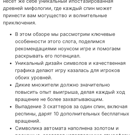
несет же себе уникальный ипостазированная
древней мифологии, где каждый спин может
принести вам могущество и волнительные
приключения.
В этом обзоре мы рассмотрим ключевые
особенности этого слота, поделимся
рекомендациями ноунсом игре и помогаем
раскрывать его потенциал.
Уникальный дизайн символов и качественная
графика делают игру казалась для игроков
обоих уровней.
Дикие множители должно значительно
повысить опыт выигрыша, делая каждый ход
вращение не более захватывающим.
Выпадение 3 скаттеров за один спин, включая
респины, дарят 10 дополнительных бесплатных
вращений.
Символика автомата наполнена золотом и