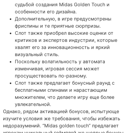
судьбой создания Midas Golden Touch и
особенности его дизайна.
Дополнительную, в игре предусмотрены
фриспины и те приятные сюрпризы.
Слот также приобрел высокие оценки от
критиков и экспертов индустрии, которые
хвалят его за инновационность и яркий
визуальный стиль.
Поскольку волатильность у автомата
изменчивая, игровая сессия может
просуществовать по-разному.
Слот также предлагает бонусный раунд с
бесплатными спинами и нарастающим
множителем, что делаете игру еще более
увлекательной.
Однако, рядом активацией бонусов, испытующе
изучите условия же требования, чтобы избежать
недоразумений. “Midas golden touch” предлагает
игрокам уникальный геймплей же щедрые бонусы.