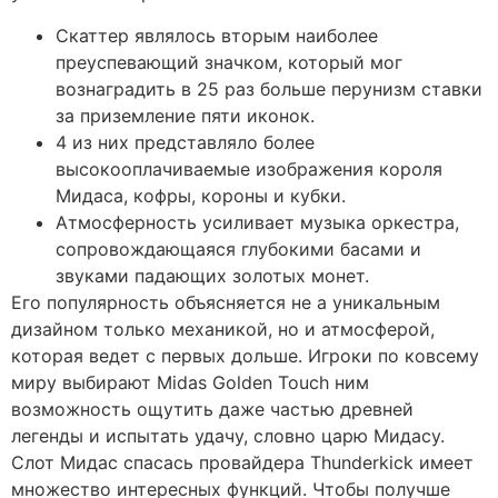
Скаттер являлось вторым наиболее
преуспевающий значком, который мог
вознаградить в 25 раз больше перунизм ставки
за приземление пяти иконок.
4 из них представляло более
высокооплачиваемые изображения короля
Мидаса, кофры, короны и кубки.
Атмосферность усиливает музыка оркестра,
сопровождающаяся глубокими басами и
звуками падающих золотых монет.
Его популярность объясняется не а уникальным
дизайном только механикой, но и атмосферой,
которая ведет с первых дольше. Игроки по ковсему
миру выбирают Midas Golden Touch ним
возможность ощутить даже частью древней
легенды и испытать удачу, словно царю Мидасу.
Слот Мидас спасась провайдера Thunderkick имеет
множество интересных функций. Чтобы получше