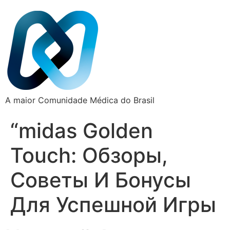
A maior Comunidade Médica do Brasil
“midas Golden
Touch: Обзоры,
Советы И Бонусы
Для Успешной Игры