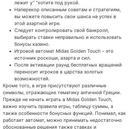
лежит у” “хотите под рукой.
Наперекор описанным советам и стратегиям,
вы можете повысить свои шанса на успех в
этой азартной игре.
Следует контролировать свой банкролл,
выбирать ставки неправильно и использовать
бонусы казино.
Игровой автомат Midas Golden Touch – это
источник роскоши, азарта и сил.
После активации раунд бесплатных вращений
переносит игроков в царства золотых
возможностей.
Кроме того, в игре присутствуют различные
символы, отражающие тематику античной Греции.
Прежде не начать играть а Midas Golden Touch,
важно изучить правила игры, таблицу суммы, а
также особенности бонусных функций. Понимал, как
работает автомат, можно принимать недостаточно
обоснованные решения также ставках и