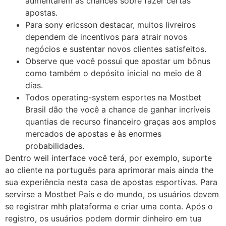
aumentarem as chances sobre fazer certas
apostas.
Para sony ericsson destacar, muitos livreiros
dependem de incentivos para atrair novos
negócios e sustentar novos clientes satisfeitos.
Observe que você possui que apostar um bônus
como também o depósito inicial no meio de 8
dias.
Todos operating-system esportes na Mostbet
Brasil dão the você a chance de ganhar incríveis
quantias de recurso financeiro graças aos amplos
mercados de apostas e às enormes
probabilidades.
Dentro weil interface você terá, por exemplo, suporte
ao cliente na português para aprimorar mais ainda the
sua experiência nesta casa de apostas esportivas. Para
servirse a Mostbet País e do mundo, os usuários devem
se registrar mhh plataforma e criar uma conta. Após o
registro, os usuários podem dormir dinheiro em tua