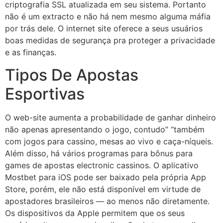
criptografia SSL atualizada em seu sistema. Portanto
não é um extracto e não há nem mesmo alguma máfia
por trás dele. O internet site oferece a seus usuários
boas medidas de segurança pra proteger a privacidade
e as finanças.
Tipos De Apostas
Esportivas
O web-site aumenta a probabilidade de ganhar dinheiro
não apenas apresentando o jogo, contudo” “também
com jogos para cassino, mesas ao vivo e caça-níqueis.
Além disso, há vários programas para bônus para
games de apostas electronic cassinos. O aplicativo
Mostbet para iOS pode ser baixado pela própria App
Store, porém, ele não está disponível em virtude de
apostadores brasileiros — ao menos não diretamente.
Os dispositivos da Apple permitem que os seus