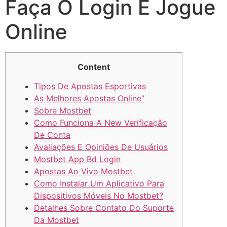
Faça O Login E Jogue
Online
Content
Tipos De Apostas Esportivas
As Melhores Apostas Online”
Sobre Mostbet
Como Funciona A New Verificação
De Conta
Avaliações E Opiniões De Usuários
Mostbet App Bd Login
Apostas Ao Vivo Mostbet
Como Instalar Um Aplicativo Para
Dispositivos Móveis No Mostbet?
Detalhes Sobre Contato Do Suporte
Da Mostbet