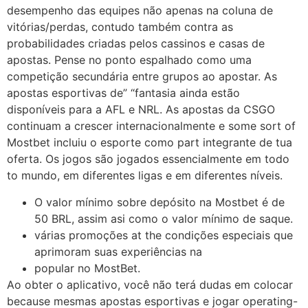
desempenho das equipes não apenas na coluna de
vitórias/perdas, contudo também contra as
probabilidades criadas pelos cassinos e casas de
apostas. Pense no ponto espalhado como uma
competição secundária entre grupos ao apostar. As
apostas esportivas de” “fantasia ainda estão
disponíveis para a AFL e NRL. As apostas da CSGO
continuam a crescer internacionalmente e some sort of
Mostbet incluiu o esporte como part integrante de tua
oferta. Os jogos são jogados essencialmente em todo
to mundo, em diferentes ligas e em diferentes níveis.
O valor mínimo sobre depósito na Mostbet é de
50 BRL, assim asi como o valor mínimo de saque.
várias promoções at the condições especiais que
aprimoram suas experiências na
popular no MostBet.
Ao obter o aplicativo, você não terá dudas em colocar
because mesmas apostas esportivas e jogar operating-