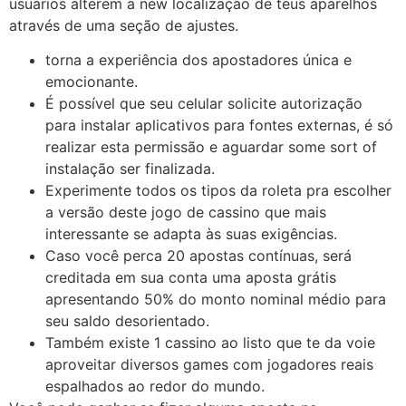
usuários alterem a new localização de teus aparelhos
através de uma seção de ajustes.
torna a experiência dos apostadores única e
emocionante.
É possível que seu celular solicite autorização
para instalar aplicativos para fontes externas, é só
realizar esta permissão e aguardar some sort of
instalação ser finalizada.
Experimente todos os tipos da roleta pra escolher
a versão deste jogo de cassino que mais
interessante se adapta às suas exigências.
Caso você perca 20 apostas contínuas, será
creditada em sua conta uma aposta grátis
apresentando 50% do monto nominal médio para
seu saldo desorientado.
Também existe 1 cassino ao listo que te da voie
aproveitar diversos games com jogadores reais
espalhados ao redor do mundo.