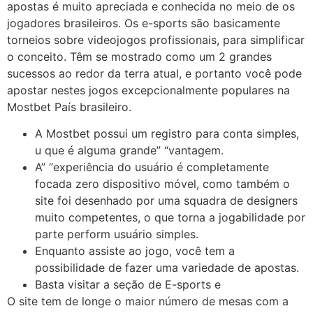
apostas é muito apreciada e conhecida no meio de os
jogadores brasileiros. Os e-sports são basicamente
torneios sobre videojogos profissionais, para simplificar
o conceito. Têm se mostrado como um 2 grandes
sucessos ao redor da terra atual, e portanto você pode
apostar nestes jogos excepcionalmente populares na
Mostbet País brasileiro.
A Mostbet possui um registro para conta simples,
u que é alguma grande” “vantagem.
A” “experiência do usuário é completamente
focada zero dispositivo móvel, como também o
site foi desenhado por uma squadra de designers
muito competentes, o que torna a jogabilidade por
parte perform usuário simples.
Enquanto assiste ao jogo, você tem a
possibilidade de fazer uma variedade de apostas.
Basta visitar a seção de E-sports e
O site tem de longe o maior número de mesas com a