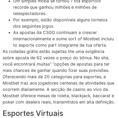
Um simples moba se tornou 1 titã esportivo
recorde que ganhou milhões e milhões de
telespectadores.
Por exemplo, estão disponíveis alguns torneios
dos seguintes jogos.
As apostas da CSGO continuam a crescer
internacionalmente e some sort of Mostbet incluiu
to esporte como part integrante de tua oferta.
As rodadas grátis estão sujeitas the uma exigência
sobre aposta de 62 vezes o preço do bônus. No site,
você encontrará muitas” “opções de apostas para ter
mais chances de ganhar quando fizer suas previsões.
Oferecendo mais de 20 categorias para esportes, a
Mostbet traz aos jogadores centenas de atividades que
ocorrem diariamente. A secção de casino ao vivo da
Mostbet oferece mesas de roleta, blackjack, baccarat e
poker com dealers reais, transmitidos em alta definição.
Esportes Virtuais