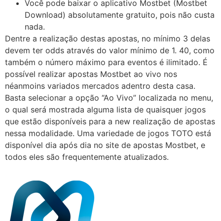
Você pode baixar o aplicativo Mostbet (Mostbet
Download) absolutamente gratuito, pois não custa
nada.
Dentre a realização destas apostas, no mínimo 3 delas
devem ter odds através do valor mínimo de 1. 40, como
também o número máximo para eventos é ilimitado. É
possível realizar apostas Mostbet ao vivo nos
néanmoins variados mercados adentro desta casa.
Basta selecionar a opção “Ao Vivo” localizada no menu,
o qual será mostrada alguma lista de quaisquer jogos
que estão disponíveis para a new realização de apostas
nessa modalidade. Uma variedade de jogos TOTO está
disponível dia após dia no site de apostas Mostbet, e
todos eles são frequentemente atualizados.