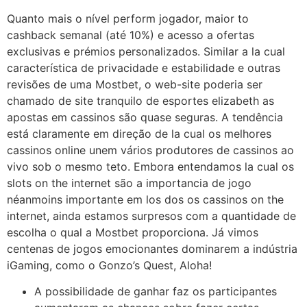
Quanto mais o nível perform jogador, maior to
cashback semanal (até 10%) e acesso a ofertas
exclusivas e prémios personalizados. Similar a la cual
característica de privacidade e estabilidade e outras
revisões de uma Mostbet, o web-site poderia ser
chamado de site tranquilo de esportes elizabeth as
apostas em cassinos são quase seguras. A tendência
está claramente em direção de la cual os melhores
cassinos online unem vários produtores de cassinos ao
vivo sob o mesmo teto. Embora entendamos la cual os
slots on the internet são a importancia de jogo
néanmoins importante em los dos os cassinos on the
internet, ainda estamos surpresos com a quantidade de
escolha o qual a Mostbet proporciona. Já vimos
centenas de jogos emocionantes dominarem a indústria
iGaming, como o Gonzo’s Quest, Aloha!
A possibilidade de ganhar faz os participantes