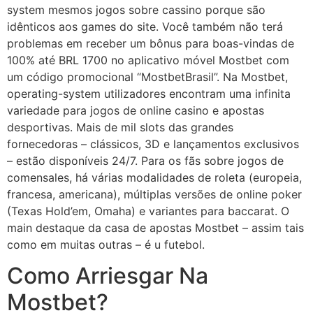
system mesmos jogos sobre cassino porque são
idênticos aos games do site. Você também não terá
problemas em receber um bônus para boas-vindas de
100% até BRL 1700 no aplicativo móvel Mostbet com
um código promocional “MostbetBrasil”. Na Mostbet,
operating-system utilizadores encontram uma infinita
variedade para jogos de online casino e apostas
desportivas. Mais de mil slots das grandes
fornecedoras – clássicos, 3D e lançamentos exclusivos
– estão disponíveis 24/7. Para os fãs sobre jogos de
comensales, há várias modalidades de roleta (europeia,
francesa, americana), múltiplas versões de online poker
(Texas Hold’em, Omaha) e variantes para baccarat. O
main destaque da casa de apostas Mostbet – assim tais
como em muitas outras – é u futebol.
Como Arriesgar Na
Mostbet?