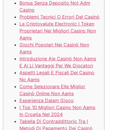
Bonus Senza Deposito Not Adm
Casino
Problemi Tecnici O Errori Del Casinò
Le Criptovalute Electronic I Token
Proprietari Nei Migliori Casino Non
Aams
Giochi Popolari Nei Casinò Non
Aams
Introduzione Aje Casinò Non Aams
E Ai Li Vantaggi Per We Giocatori
Aspetti Legali E Fiscali Dei Casino
No Aams
Come Selezionare Elle Miglior
Casinò Online Non Aams
Esperienza Dalam Gioco
I Top 10 Migliori Casino Non Aams
In Croatia Nel 2024
Tabella Di Contraddittorio Tra I
Metodi Di Pagamento Dei Casinò