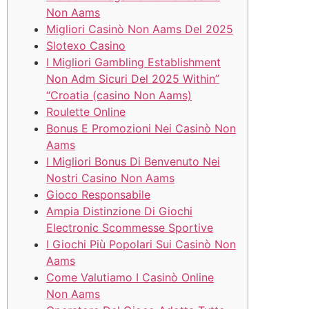
Non Aams
Migliori Casinò Non Aams Del 2025
Slotexo Casino
I Migliori Gambling Establishment
Non Adm Sicuri Del 2025 Within”
“Croatia (casino Non Aams)
Roulette Online
Bonus E Promozioni Nei Casinò Non
Aams
I Migliori Bonus Di Benvenuto Nei
Nostri Casino Non Aams
Gioco Responsabile
Ampia Distinzione Di Giochi
Electronic Scommesse Sportive
I Giochi Più Popolari Sui Casinò Non
Aams
Come Valutiamo I Casinò Online
Non Aams