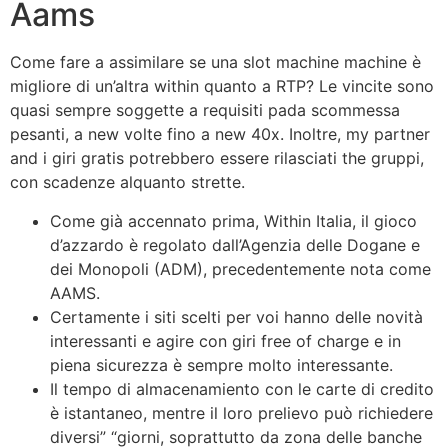
Aams
Come fare a assimilare se una slot machine machine è
migliore di un’altra within quanto a RTP? Le vincite sono
quasi sempre soggette a requisiti pada scommessa
pesanti, a new volte fino a new 40x. Inoltre, my partner
and i giri gratis potrebbero essere rilasciati the gruppi,
con scadenze alquanto strette.
Come già accennato prima, Within Italia, il gioco
d’azzardo è regolato dall’Agenzia delle Dogane e
dei Monopoli (ADM), precedentemente nota come
AAMS.
Certamente i siti scelti per voi hanno delle novità
interessanti e agire con giri free of charge e in
piena sicurezza è sempre molto interessante.
Il tempo di almacenamiento con le carte di credito
è istantaneo, mentre il loro prelievo può richiedere
diversi” “giorni, soprattutto da zona delle banche