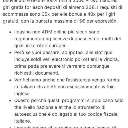
benvenuto è delete 100% fino a 500€ + two hundred
giri gratis for each depositi di almeno 20€. I requisiti di
scommessa sono 35x per elle bonus e 40x per i giri
gratuiti, con la puntata massima di 5€ per expresión.
I casino non ADM online più sicuri sono
regolamentati ag licenze di paesi esteri, molti dei
quali in territori europei.
Però se vuoi passare, ad ipotesi, alle slot que
incluye soldi veri electronic poi ottieni la vincita,
prima pada prelevare ti verranno comunque
richiesti i documenti.
Verifichiamo anche che l’assistenza venga fornita
in italiano elizabeth non esclusivamente within
inglese.
Questo perché questi programmi si applicano solo
the livello nazionale at the lo strumento di
autoesclusione è collegato al tuo codice fiscale
italiano.
I marchi dalam siti stranieri que tiene licenza di