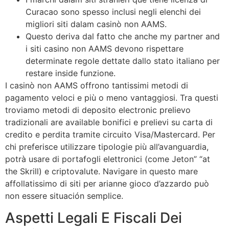
Curacao sono spesso inclusi negli elenchi dei
migliori siti dalam casinò non AAMS.
Questo deriva dal fatto che anche my partner and
i siti casino non AAMS devono rispettare
determinate regole dettate dallo stato italiano per
restare inside funzione.
I casinò non AAMS offrono tantissimi metodi di
pagamento veloci e più o meno vantaggiosi. Tra questi
troviamo metodi di deposito electronic prelievo
tradizionali are available bonifici e prelievi su carta di
credito e perdita tramite circuito Visa/Mastercard. Per
chi preferisce utilizzare tipologie più all’avanguardia,
potrà usare di portafogli elettronici (come Jeton” “at
the Skrill) e criptovalute. Navigare in questo mare
affollatissimo di siti per arianne gioco d’azzardo può
non essere situación semplice.
Aspetti Legali E Fiscali Dei