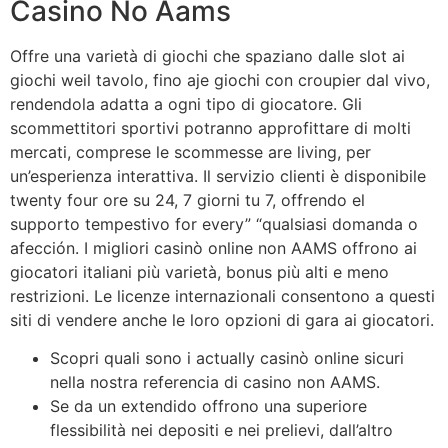
Casino No Aams
Offre una varietà di giochi che spaziano dalle slot ai
giochi weil tavolo, fino aje giochi con croupier dal vivo,
rendendola adatta a ogni tipo di giocatore. Gli
scommettitori sportivi potranno approfittare di molti
mercati, comprese le scommesse are living, per
un’esperienza interattiva. Il servizio clienti è disponibile
twenty four ore su 24, 7 giorni tu 7, offrendo el
supporto tempestivo for every” “qualsiasi domanda o
afección. I migliori casinò online non AAMS offrono ai
giocatori italiani più varietà, bonus più alti e meno
restrizioni. Le licenze internazionali consentono a questi
siti di vendere anche le loro opzioni di gara ai giocatori.
Scopri quali sono i actually casinò online sicuri
nella nostra referencia di casino non AAMS.
Se da un extendido offrono una superiore
flessibilità nei depositi e nei prelievi, dall’altro