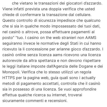
che vietano le transazioni dei giocatori d’azzardo.
Viene infatti prevista una doppia verifica che usted
chiede di confermare la transazione dal cellulare.
Questo controllo di sicurezza impedisce che qualcuno
che si sia in qualche modo impossessato dei tuoi dati,
nel casinò o altrove, possa effettuare pagamenti al
posto” “tuo. I casino on the web stranieri non AAMS
seguiranno invece le normative degli Stati in cui hanno
ricevuto la li concessione per arianne gioco d’azzardo. I
casinò online senza licenza aams ricevono una licenza
autorevole da altra spettanza e non devono rispettare
le leggi italiane imposte dall’Agenzia delle Dogane e dei
Monopoli. Verifica che lo stesso utilizzi un regola
HTTPS per la pagina web, guía quali sono i actually
metodi di pagamento accettati, controlla che il casinò
sia in possesso di una licenza. Se vuoi approfondire
effettua qualche ricerca su internet, troverai
sicuramente commenti e recensioni.