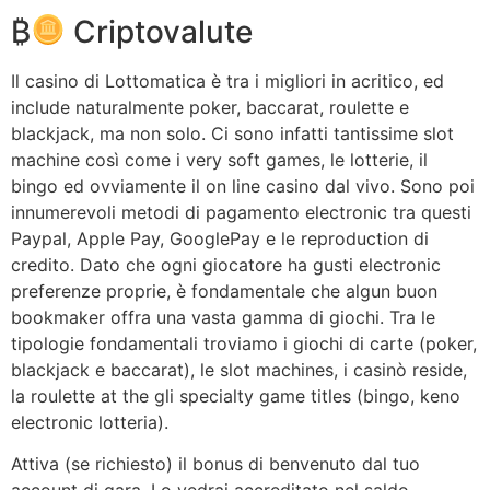
₿
Criptovalute
Il casino di Lottomatica è tra i migliori in acritico, ed
include naturalmente poker, baccarat, roulette e
blackjack, ma non solo. Ci sono infatti tantissime slot
machine così come i very soft games, le lotterie, il
bingo ed ovviamente il on line casino dal vivo. Sono poi
innumerevoli metodi di pagamento electronic tra questi
Paypal, Apple Pay, GooglePay e le reproduction di
credito. Dato che ogni giocatore ha gusti electronic
preferenze proprie, è fondamentale che algun buon
bookmaker offra una vasta gamma di giochi. Tra le
tipologie fondamentali troviamo i giochi di carte (poker,
blackjack e baccarat), le slot machines, i casinò reside,
la roulette at the gli specialty game titles (bingo, keno
electronic lotteria).
Attiva (se richiesto) il bonus di benvenuto dal tuo
account di gara, Lo vedrai accreditato nel saldo