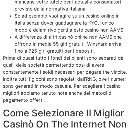
mancano votre tutele per i actually consumatori
previste dalla normativa italiana.
Se ad esempio vuoi agire su un casinò online in
Italia senza dover guadagnare la KYC, l’unico
modo è dalam rivolgerti a este casinò non AAMS.
A differenza di altri casinò online non AAMS che
offrono in media 55 giri gratuiti, Winshark arriva
fino a 725 giri gratuiti per i depositi.
Prima di quasi tutto i fondi dei clienti sono separati da
quelli della società permettendo così di avere
constantemente i soldi necessari per pagare the vincite.
Inoltre tutti i giochi sono regolati dall’RNG, ove i numeri
sono generati in modo casuale. Per scegliere i casinò
migliori abbiamo tenuto nota anche dei metodi di
pagamento offerti.
Come Selezionare Il Miglior
Casinò On The Internet Non