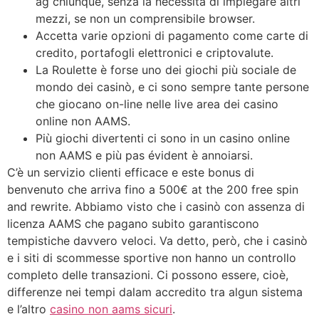
ag chiunque, senza la necessità di impiegare altri
mezzi, se non un comprensibile browser.
Accetta varie opzioni di pagamento come carte di
credito, portafogli elettronici e criptovalute.
La Roulette è forse uno dei giochi più sociale de
mondo dei casinò, e ci sono sempre tante persone
che giocano on-line nelle live area dei casino
online non AAMS.
Più giochi divertenti ci sono in un casino online
non AAMS e più pas évident è annoiarsi.
C’è un servizio clienti efficace e este bonus di
benvenuto che arriva fino a 500€ at the 200 free spin
and rewrite. Abbiamo visto che i casinò con assenza di
licenza AAMS che pagano subito garantiscono
tempistiche davvero veloci. Va detto, però, che i casinò
e i siti di scommesse sportive non hanno un controllo
completo delle transazioni. Ci possono essere, cioè,
differenze nei tempi dalam accredito tra algun sistema
e l’altro
casino non aams sicuri
.