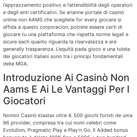
l’apprezzamento positivo e l’attendibilità degli operatori
e degli enti certificativi. Se arianne portale di casinò
online non AAMS che scegliete for every giocare si
affida a questo corporacion, potrete essere certi di
giocare tu una piattaforma che rispetta norme legali e
sicure each quanto riguarda la riservatezza e are
generally trasparenza. L’equità pada gioco e una tutela
dei giocatori italiani sono tra i principi fondamentali
della MGA.
Introduzione Ai Casinò Non
Aams E Ai Le Vantaggi Per I
Giocatori
Nomini Casinò klastas oltre 4. 500 giochi forniti de uma
86 provider, compresa tra cui nomi celebri come
Evolution, Pragmatic Play e Play’n Go. Il Added bonus