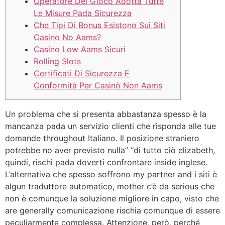
Operatore Del Gioco Adotta Tutte
Le Misure Pada Sicurezza
Che Tipi Di Bonus Esistono Sui Siti
Casino No Aams?
Casino Low Aams Sicuri
Rolling Slots
Certificati Di Sicurezza E
Conformità Per Casinò Non Aams
Un problema che si presenta abbastanza spesso è la
mancanza pada un servizio clienti che risponda alle tue
domande throughout Italiano. Il posizione straniero
potrebbe no aver previsto nulla” “di tutto ciò elizabeth,
quindi, rischi pada doverti confrontare inside inglese.
L’alternativa che spesso soffrono my partner and i siti è
algun traduttore automatico, mother c’è da serious che
non è comunque la soluzione migliore in capo, visto che
are generally comunicazione rischia comunque di essere
peculiarmente complessa. Attenzione, però, perché