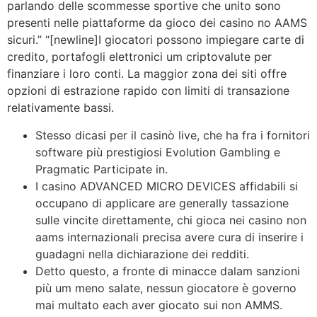
parlando delle scommesse sportive che unito sono
presenti nelle piattaforme da gioco dei casino no AAMS
sicuri.” “[newline]I giocatori possono impiegare carte di
credito, portafogli elettronici um criptovalute per
finanziare i loro conti. La maggior zona dei siti offre
opzioni di estrazione rapido con limiti di transazione
relativamente bassi.
Stesso dicasi per il casinò live, che ha fra i fornitori
software più prestigiosi Evolution Gambling e
Pragmatic Participate in.
I casino ADVANCED MICRO DEVICES affidabili si
occupano di applicare are generally tassazione
sulle vincite direttamente, chi gioca nei casino non
aams internazionali precisa avere cura di inserire i
guadagni nella dichiarazione dei redditi.
Detto questo, a fronte di minacce dalam sanzioni
più um meno salate, nessun giocatore è governo
mai multato each aver giocato sui non AMMS.