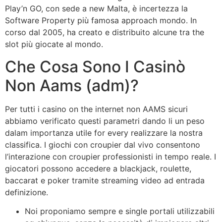
Play’n GO, con sede a new Malta, è incertezza la
Software Property più famosa approach mondo. In
corso dal 2005, ha creato e distribuito alcune tra the
slot più giocate al mondo.
Che Cosa Sono I Casinò
Non Aams (adm)?
Per tutti i casino on the internet non AAMS sicuri
abbiamo verificato questi parametri dando li un peso
dalam importanza utile for every realizzare la nostra
classifica. I giochi con croupier dal vivo consentono
l’interazione con croupier professionisti in tempo reale. I
giocatori possono accedere a blackjack, roulette,
baccarat e poker tramite streaming video ad entrada
definizione.
Noi proponiamo sempre e single portali utilizzabili