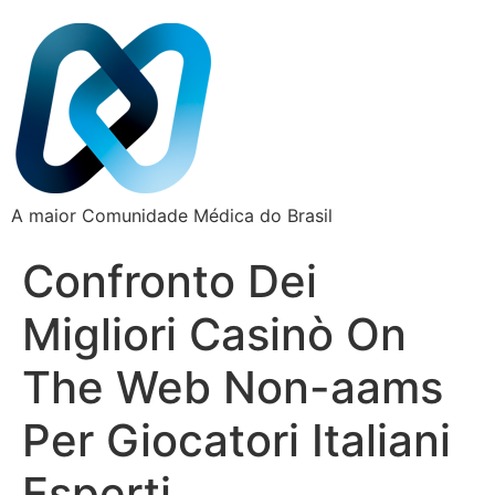
A maior Comunidade Médica do Brasil
Confronto Dei
Migliori Casinò On
The Web Non-aams
Per Giocatori Italiani
Esperti