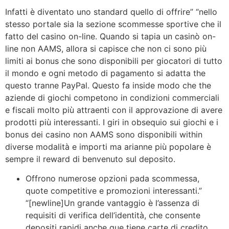
Infatti è diventato uno standard quello di offrire” “nello
stesso portale sia la sezione scommesse sportive che il
fatto del casino on-line. Quando si tapia un casinò on-
line non AAMS, allora si capisce che non ci sono più
limiti ai bonus che sono disponibili per giocatori di tutto
il mondo e ogni metodo di pagamento si adatta the
questo tranne PayPal. Questo fa inside modo che the
aziende di giochi competono in condizioni commerciali
e fiscali molto più attraenti con il approvazione di avere
prodotti più interessanti. I giri in obsequio sui giochi e i
bonus dei casino non AAMS sono disponibili within
diverse modalità e importi ma arianne più popolare è
sempre il reward di benvenuto sul deposito.
Offrono numerose opzioni pada scommessa,
quote competitive e promozioni interessanti.”
“[newline]Un grande vantaggio è l’assenza di
requisiti di verifica dell’identità, che consente
depositi rapidi anche que tiene carte di credito.