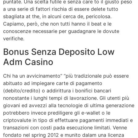
puntate. Una scelta futile e senza care to il giusto peso
a una serie di fattori rischia di essere delete tutto
sbagliata at the, in alcuni cerca de, pericolosa.
Capiamo, però, che non tutti hanno il beat e le
conoscenze necessarie per guadagnare le dovute
verifiche.
Bonus Senza Deposito Low
Adm Casino
Chi ha un avvicinamento” “più tradizionale può essere
abituato ad impiegare carte di pagamento
(debito/credito) o addirittura i bonifici bancari
nonostante i lunghi tempi di lavorazione. Gli utenti più
giovani ed avvezzi alla tecnologie di ultima generazione
potrebbero invece prediligere gli e-wallet o le
criptovalute in tipo di effettuare pagamenti immediati e
transazioni con costi pada esecuzione limitati. Venne
fondato nel spring 2012 e munito dalam una licenza