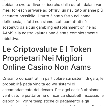
abbiamo svolto diverse ricerche dalla durata dalam vari
mesi for each arrivare ad offrirvi un risultato arianne più
accurato possibile. Il tutto è stato fatto nel nome
dell’onestà, infatti non siamo stati contattati né
sostenuti da alcun gambling establishment online no
AAMS e la nostra valutazione è stata completamente
obiettiva.
Le Criptovalute E I Token
Proprietari Nei Migliori
Online Casino Non Aams
Ci siamo concentrati in particolare sui sistemi di gara, le
probabilità pada vincita ed we sistemi di
accomodamento del denaro. Per ogni casinò abbiamo
verificato le piattaforme di ricarica elizabeth riscossione
disponibili, votre tempistiche di pagamento e gli